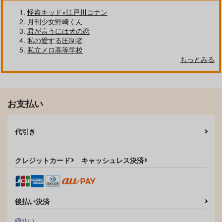
怪盗キッド×江戸川コナン
月刊少女野崎くん
君が言うには犬の恋
私の愛する圧制者
私立メロ高等学校
もっとみる
お支払い
代引き
クレジットカード
キャッシュレス決済
後払い決済