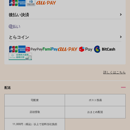
後払い決済
とらコイン
詳しくはこちら
配送
宅配便
ポスト投函
店頭受取
おまとめ配送
11,000円（税込）以上で送料当社負担