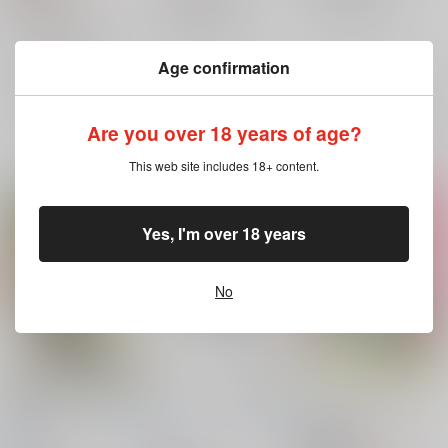
スレイ×ミクリオ
テイルズシリーズ
スレイ
ミクリオ
×：在庫なし
スレイ
ミクリオ
スレイ×ミクリオ
×：在庫なし
スレイ
ミクリオ
×：在庫なし
Age confirmation
サンプル
サンプル
サンプル
再販希望
再販希望
再販希望
Are you over 18 years of age?
This web site includes 18+ content.
Yes, I'm over 18 years
No
SAME TIME～学園衣
ブルー・バードは胸の
オレの！だからなっ
装編～
中
Pi
/
ヤマ
白黒ごっこ。
/
白川黒
白黒ごっこ。
/
白川黒
821
円
18禁