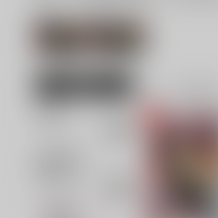
関連ジャンル
関連カップリング
敦賀蓮×最上キョ
その他
ーコ
女性向け
全年齢
3
並び順
追加検索条件
追加キーワード
カテゴリ
対象年齢