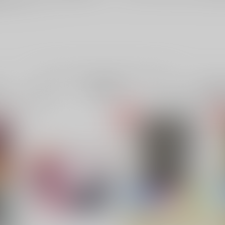
電子書
成年
件
5件