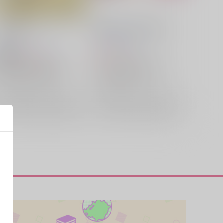
Vocalise
最後に聞くのは貴方の声で
LOVE INC.
/
藍
志帆
光の箱庭
/
惣也
713
605
円
円
18禁
（税込）
（税込）
その他
敦賀蓮×最上キョーコ
その他
敦賀蓮×最上キョーコ
最上キョーコ
敦賀蓮
敦賀蓮
最上キョーコ
×：在庫なし
×：在庫なし
サンプル
再販希望
サンプル
再販希望