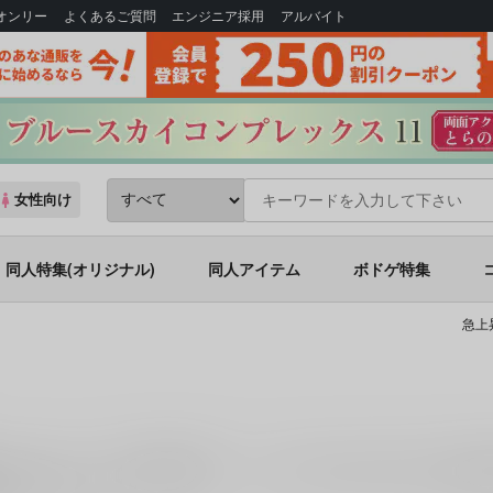
Bオンリー
よくあるご質問
エンジニア採用
アルバイト
女性向け
同人特集(オリジナル)
同人アイテム
ボドゲ特集
急上
がございます。
「
RK4
(
光の箱庭
)」
「
このふたりつきあってません
(
mela
にお任せください。