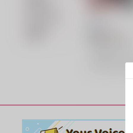
専売フラグ名
キャラクター名
RK4
カップリング名
光の箱庭
/
惣也
在庫状況
1,528
円
18禁
（税込）
価格帯
その他
敦賀蓮×最上キョ
敦賀蓮
最上キョーコ
×：在庫なし
サンプル
再販