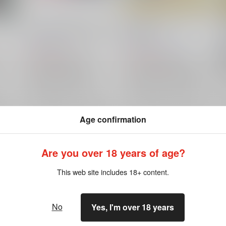
このふたりつきあってません
Daydream
melancholic
/
ユバ
LOVE INC.
/
藍
志帆
1,572
1,375
円
円
（税込）
（税込）
ーコ
その他
敦賀蓮×最上キョーコ
その他
敦賀蓮×最上キョーコ
最上キョーコ
敦賀蓮
最上キョーコ
敦賀蓮
不破尚
×：在庫なし
×：在庫なし
希望
サンプル
再販希望
サンプル
再販希望
Age confirmation
Are you over 18 years of age?
This web site includes 18+ content.
No
Yes, I'm over 18 years