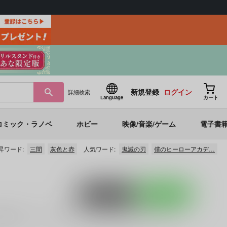
新規登録
ログイン
詳細
検索
Language
カート
コミック・ラノベ
ホビー
映像/音楽/ゲーム
電子書
昇ワード:
三間
灰色と赤
人気ワード:
鬼滅の刃
僕のヒーローアカデ…
ポストする
LINEで送る
ncholic
)」
など
に関する人気作品を多数揃えております。