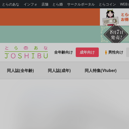
とらのあな
インフォ
店舗
とら婚
サークルポータル
とらコイン
WE
全年齢向け
成年向け
男性向け
同人誌(全年齢)
同人誌(成年)
同人特集(Vtuber)
とらのあな通販
同人誌
その他
最上キョーコ
最上キョーコ (
その他
)の同人誌一覧
最上キョーコ (
その他
)
に関する
同人誌
は、
5
件お取り扱い
最上キョーコ
に関する
同人誌
を探すなら、とらのあな通販