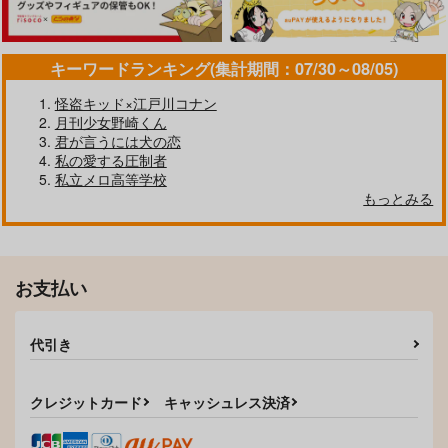
キーワードランキング(集計期間：07/30～08/05)
怪盗キッド×江戸川コナン
月刊少女野崎くん
君が言うには犬の恋
私の愛する圧制者
私立メロ高等学校
もっとみる
お支払い
代引き
クレジットカード
キャッシュレス決済