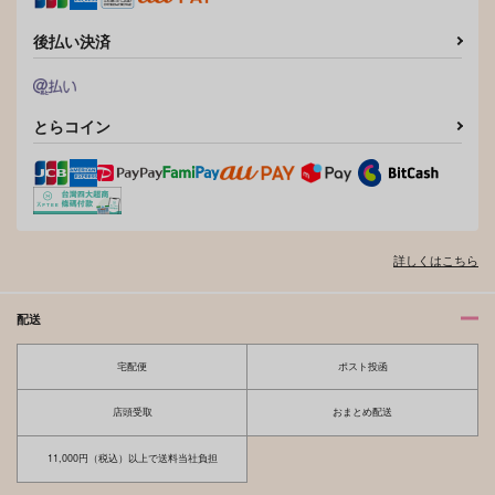
後払い決済
とらコイン
詳しくはこちら
配送
宅配便
ポスト投函
店頭受取
おまとめ配送
11,000円（税込）以上で送料当社負担