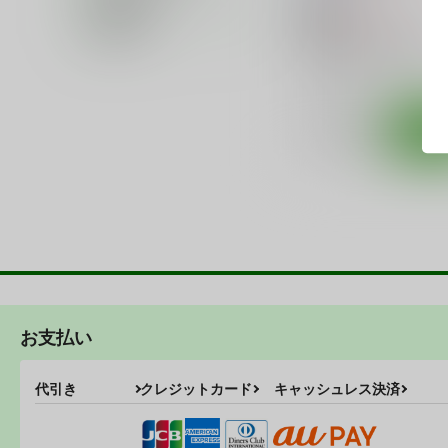
在庫状況
660
円
18禁
（税込）
価格帯
艦隊これくしょん-艦これ-
明石×提督
明石
提督
○：在庫あり
サンプル
カ
お支払い
代引き
クレジットカード
キャッシュレス決済