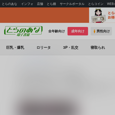
とらのあな
インフォ
店舗
とら婚
サークルポータル
とらコイン
WE
全年齢向け
成年向け
男性向け
巨乳・爆乳
ロリータ
3P・乱交
寝取られ
とらのあな電子書籍
瑞氏
瑞氏 の商品一覧（電子書籍）
瑞氏
に関する
電子書籍
は、
3
件お取り扱いがございます。
る
電子書籍
を探すなら、とらのあな通販にお任せください
関連サークル
関連ジャンル
艦隊これくしょ
瑞宅
ん-艦これ-