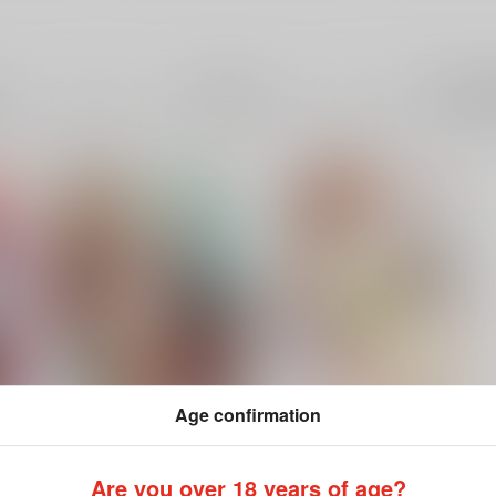
成年
電子書
件
33件
Age confirmation
鈴谷と熊野を可愛がろう！
大井との鎮守府生活 提督
LOVE大井本総集編
瑞宅
/
瑞氏
Are you over 18 years of age?
瑞宅
/
瑞氏