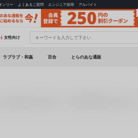
Bオンリー
よくあるご質問
エンジニア採用
アルバイト
女性向け
ラブラブ・和姦
百合
とらのあな通販
「
明石と提督のオシゴト
(
瑞宅
)」
「
鈴谷と熊野を可愛がろう！
(
瑞宅
)」
。