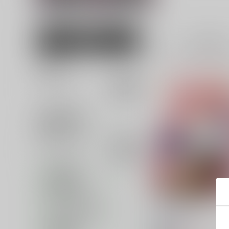
男性向け
全年齢
2
並び順
追加検索条件
追加キーワード
カテゴリ
対象年齢
専売フラグ名
キャラクター名
明石と提督のオシゴト
カップリング名
瑞宅
/
瑞氏