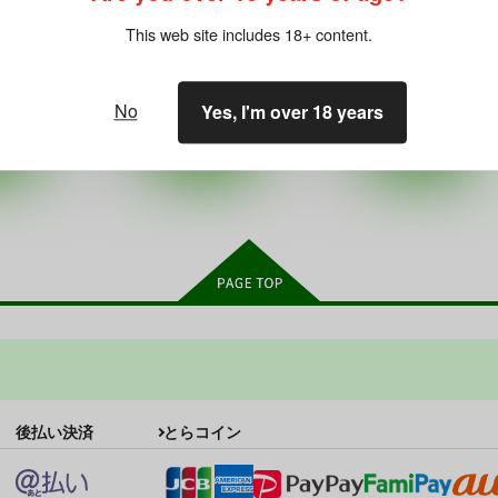
2,200
円
18禁
（税込）
1,650
円
This web site includes 18+ content.
18禁
（税込）
艦隊これくしょん-艦これ-
艦隊これくしょん-艦これ-
提督×鈴谷
鈴谷
熊野
提督
提督×大井
大井
提督
○：在庫あり
○：在庫あり
No
Yes, I'm over 18 years
ート
サンプル
カート
サンプル
カート
後払い決済
とらコイン