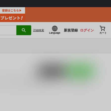
新規登録
ログイン
詳細
検索
Language
カート
ポストする
LINEで送る
など
に関する人気作品を多数揃えております。
瑞氏
に関す