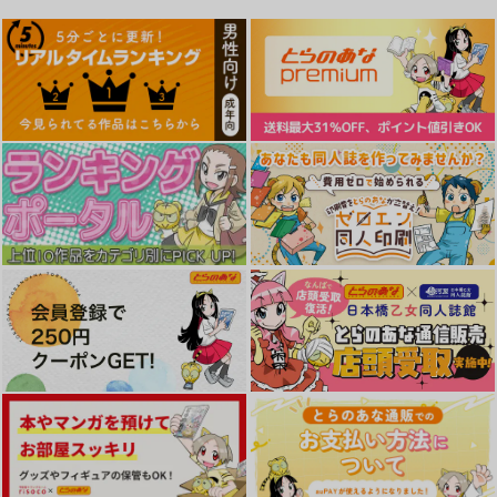
った件ルミナス防水ス
った件リムル防水ステ
テッカー
ッカー
コパン
コパン
440
440
円
円
（税込）
（税込）
転生したらスライムだった件
転生したらスライムだった件
えっちなお医者さんご
えっちなおなかかんさ
ルミナス
リムル＝テンペスト
ふたりなら Twin De！
っこがしたいのです
つ。おなか×水着
みずも倶楽部
サンプル
サンプル
溜池
モノ手紙
715
円
（税込）
880
1,257
カート
カート
円
円
（税込）
（税込）
パステル
赤坂衛×古手梨花
サンプル
サンプル
サンプル
作品詳細
作品詳細
作品詳細