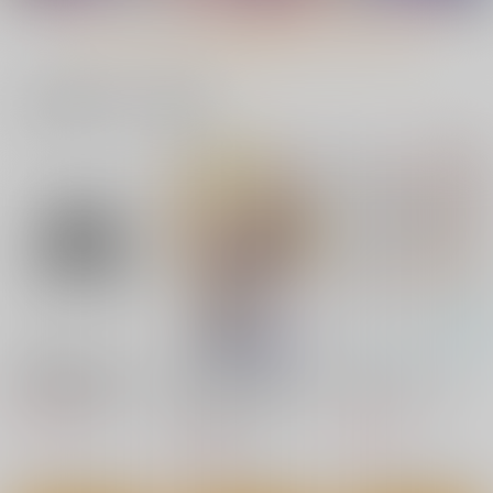
ッカー
テッカー
ッカー
コパン
コパン
コパン
もっと見る！
440
440
440
円
円
円
（税込）
（税込）
（税込）
転生したらスライムだった件
転生したらスライムだった件
転生したらスライムだった件
一緒に買われている商品
シオン
シュナ
シュナ
サンプル
サンプル
サンプル
まりなえっせんすR1
まりなえっせんす
ひやけみずぎのほん！
R1 Another
カート
カート
カート
2 総集編
PASTEL WING
PASTEL WING
PASTEL WING
770
円
（税込）
770
2,200
円
円
（税込）
JKまりな
（税込）
JKまりな
ちびまりな
サンプル
サンプル
サンプル
作品詳細
作品詳細
作品詳細
如月群真アダルトコミ
勇者パーティーをクビ
初恋パステルブルー
ックス一括購入セット
になったので故郷に帰
Jパブリッシング
ったら、メンバー全員
6,710
KADOKAWA
円
（税込）
がついてきたんだが 2
825
円
（税込）
924
円
（税込）
転生したらスライムだ
転生したらスライムだ
転生したらスライムだ
った件ヒナタ防水ステ
った件リムル2防水ス
サンプル
サンプル
サンプル