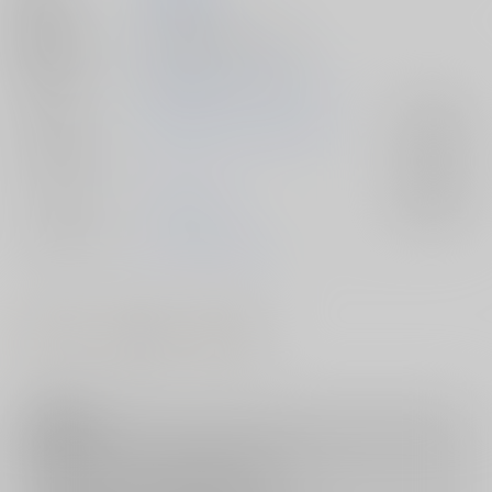
発行日
2025/05/04
種別/サイズ
同人誌 - 漫画/ Ｂ５ 60p
初出イベント
2025/05/04 ふたけっと34
ジャンル/
転生したらスライムだった件
入荷アラート
サブジャンル
カップリング
モブ×リムル
入荷アラート
メインキャラ
リムル＝テンペスト
#
#
#
ショタ
男の娘
モブ攻
注意事項
キャンセルについては
こちら
をご覧下さい。
返品については
こちら
をご覧下さい。