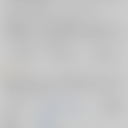
お支払い金額：
1,415円
+
送料+サービス料・手数料
?
お支払時期についてはこちらをご覧ください
?
店舗在庫
欲しいものリストに追加
おまとめ目安と発送目安
?
毎度便
定期便（週1)
定期便（月2)
2026/08/10から
2026/08/12から
2026/08/20から
5日以内に発送
10日以内に発送
14日以内に発送
コメント
2021年9月発行「DILDO！！」～2024年10月販売「おれのアナがまほうの
オナホとつながった!?」まで4作品のモブ×男の娘リムル様のまとめで
す。書き下ろしはありません。
サークル名
PASTEL WING CherryICE
入荷アラート
作家
如月あいす