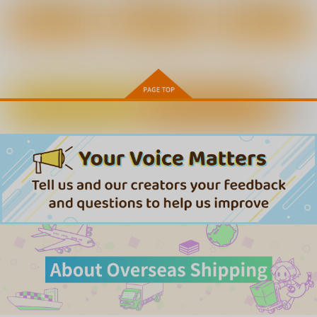
った件ミリム防水ステ
ッカー
テッカー
ッカー
コパン
コパン
コパン
作品詳細
作品詳細
作品詳細
440
440
440
円
円
円
（税込）
（税込）
（税込）
転生したらスライムだった件
転生したらスライムだった件
転生したらスライムだった件
ヒナタ
リムル＝テンペスト
ミリム・ナーヴァ
Lカップ爆乳彼女は初
えっちなお店の娘総集
えっちしましょ?プロ
サンプル
サンプル
サンプル
めての彼氏が出来たの
編vol.3+
デューサーさん
カートに入れる
ワンクリック購入
でまずセックスがした
PASTEL WING
65535あべぬー。
KNIGHTS
カート
カート
カート
い -ざんねんなカノジ
ョ episode1前編-
990
2,090
550
円
円
円
（税込）
（税込）
（税込）
かなん
三木田美軌
花海佑芽
サンプル
サンプル
サンプル
作品詳細
作品詳細
作品詳細
転生したらスライムだ
転生したらスライムだ