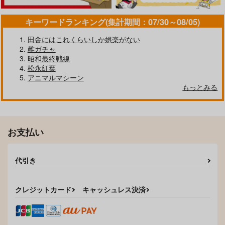
キーワードランキング(集計期間：07/30～08/05)
田舎にはこれくらいしか娯楽がない
Pastel School Lane
あの子がアイツのオモ
雌ガチャ
チャになった日 北川
VOLUTES
真緒編
昭和最終戦線
こうや堂
660
松永紅葉
円
（税込）
1,225
円
アニマルマシーン
（税込）
氷川紗夜×氷川日菜
もっとみる
サンプル
サンプル
作品詳細
作品詳細
お支払い
代引き
クレジットカード
キャッシュレス決済