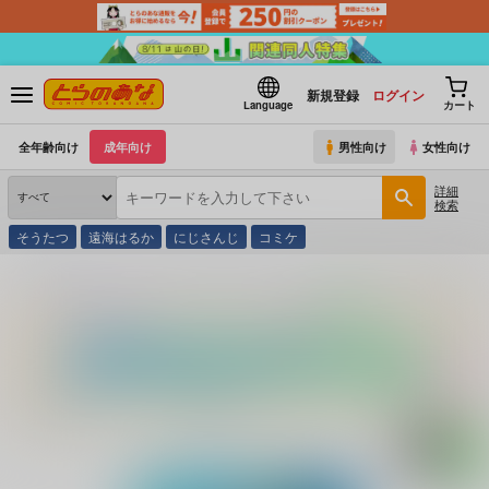
新規登録
ログイン
Language
カート
全年齢向け
成年向け
男性向け
女性向け
詳細
検索
そうたつ
遠海はるか
にじさんじ
コミケ
とらのあな通販
同人誌
PASTEL WING CherryICE
えっちなすらいむさまのまとめ!