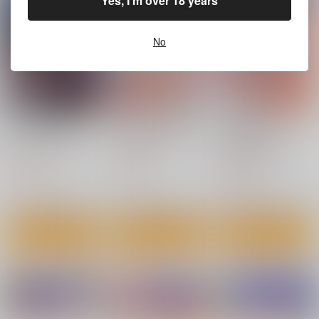
Yes, I'm over 18 years
emS
テッカー
テッカー
コパン
コパン
715
円
専売
（税込）
440
440
円
円
（税込）
（税込）
転生したらスライムだった件
No
転生したらスライムだった件
転生したらスライムだった件
リムル＝テンペスト
リムル＝テンペスト
ラミリス
サンプル
サンプル
サンプル
カート
カート
カート
パパと愛ある性活がし
まりなえっせんすR2
まりなえっせんす
たい
R2 Another
PASTEL WING
PASTEL WING
PASTEL WING
770
円
（税込）
770
770
円
円
（税込）
JKまりな
（税込）
JKまりな
サンプル
サンプル
サンプル
作品詳細
作品詳細
作品詳細
転生したらスライムだ
転生したらスライムだ
転生したらスライムだ
った件シオン防水ステ
った件シュナ2防水ス
った件シュナ防水ステ