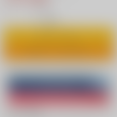
12
通販ポイント：
pt獲得
？
◯
：在庫あり
カートに入れる
ワンクリックで今すぐ買う
Overseas customers can also purchase from here
Purchase on ZenMarket
Ship internationally via RAKUFUN
What is ZenMarket
?
What is RAKUFUN
?