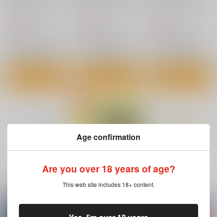
ステッカー
ステッカー
テッカー
コパン
コパン
コパン
440
440
440
円
円
円
（税込）
（税込）
（税込）
転生したらスライムだった件
転生したらスライムだった件
転生したらスライムだった件
ミリム・ナーヴァ
リムル＝テンペスト
ミリム・ナーヴァ
サンプル
サンプル
サンプル
カート
カート
カート
Age confirmation
もっと見る！
Are you over 18 years of age?
一緒に買われている同人作品または類似商品
This web site includes 18+ content.
転生したらスライムだ
闇鍋 assortment
転生したらスライムだ
った件リムル3防水ス
った件ラミリス防水ス