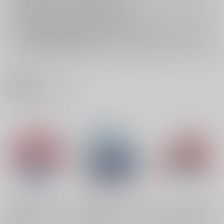
おまとめ配送については
こちら
をご覧下さい。
再販投票については
こちら
をご覧下さい。
イベント応募券付商品などをご購入の際は毎度便をご利用ください。
詳細は
こちら
をご覧ください。
関連商品(ジャンル)
転生したらスライムだ
転生したらスライムだ
転生したらスライムだ
った件ゆるミリム防水
った件ゆるリムル防水
った件ミリム3防水ス