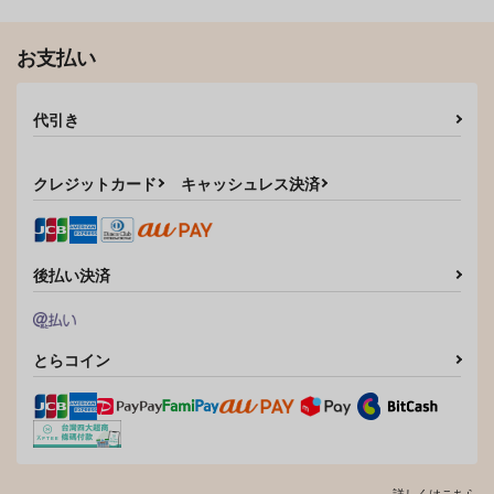
お支払い
真夜中の悪魔 1
悪役令嬢E×EX
Lust Summer
ジーオーティー
ジーオーティー
ジーオーティー
代引き
1,540
1,540
1,485
円
円
円
（税込）
（税込）
（税込）
サンプル
サンプル
サンプル
クレジットカード
キャッシュレス決済
作品詳細
作品詳細
作品詳細
後払い決済
とらコイン
詳しくはこちら