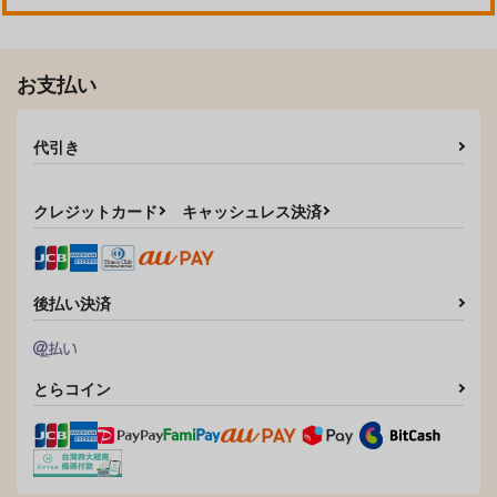
お支払い
代引き
クレジットカード
キャッシュレス決済
後払い決済
とらコイン