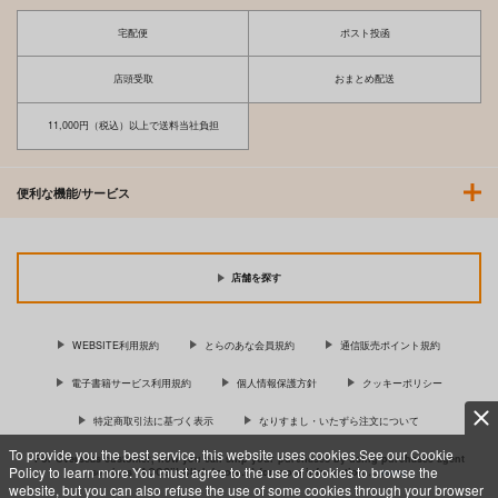
宅配便
ポスト投函
店頭受取
おまとめ配送
11,000円（税込）以上で送料当社負担
便利な機能/サービス
店舗を探す
WEBSITE利用規約
とらのあな会員規約
通信販売ポイント規約
電子書籍サービス利用規約
個人情報保護方針
クッキーポリシー
特定商取引法に基づく表示
なりすまし・いたずら注文について
To provide you the best service, this website uses cookies.See our Cookie
For Overseas customer, now you can ship your purchases by using purchases agent
Policy to learn more.You must agree to the use of cookies to browse the
services “AOCS”! Click {more…} for more information …
more
website, but you can also refuse the use of some cookies through your browser