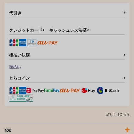
代引き
クレジットカード
キャッシュレス決済
後払い決済
とらコイン
詳しくはこちら
配送