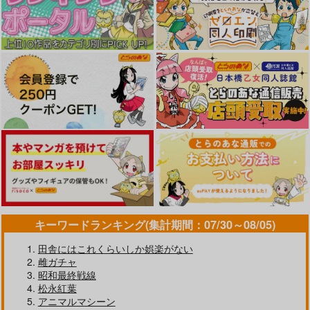
キーワードランキング(集計期間：07/30～08/05)
田舎にはこれくらいしか娯楽がない
雌ガチャ
昭和最終戦線
松永紅葉
アニマルマシーン