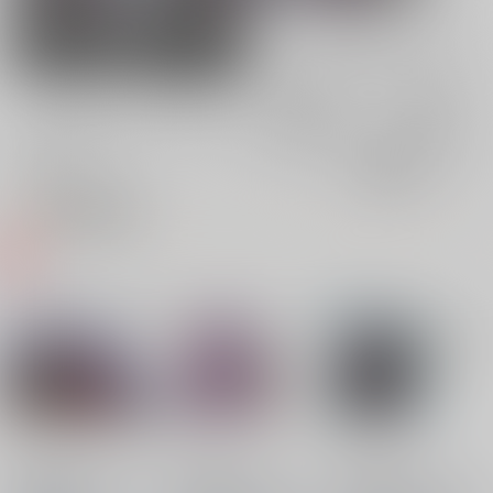
男性向け
女性向け
電子書籍
電子書籍
全年齢
成年
全年齢
成年
6件
6件
0件
0件
表示
3カ
2カ
1カ
追加検索条件
ラ
ラ
ラ
ム
ム
ム
表
表
表
示
示
示
本庄雷太アートワーク
本庄雷太アートワーク
本庄雷太アートワーク