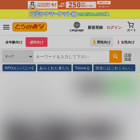
新規登録
ログイン
Language
カート
全年齢向け
成年向け
男性向け
女性向け
詳細
検索
RPGカンパニー2
あらくれた者たち
Toloveる
田舎にはこれくらい…
とらのあな通販
本庄雷太
ポストする
LINEで送る
本庄雷太 の商品一覧
本庄雷太
に関する
商品
は、
6
件お取り扱いがございます。
「
本庄雷太アー
続きを読む
関連サークル
関連ジャンル
PhraseGallery
イラスト集
Fate/Grand Order