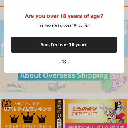
Are you over 18 years of age?
This web site includes 18+ content.
Yes, I'm over 18 years
No