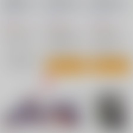
ス2 戦場のヴァルキュ
ス Fate/Grand Order
ス Fate/Grand Order
リア篇1
篇02
篇03
PhraseGallery
/
本庄
PhraseGallery
/
本庄
PhraseGallery
/
本庄
雷太
雷太
雷太
3,300
3,300
3,300
円
円
円
（税込）
（税込）
（税込）
イラスト集
アリシア
Fate/Grand Order
Fate/Grand Order
イサラ
セルベリア
源頼光
源頼光/丑御前
ジェームズ・モリアーティ
×：在庫なし
○：在庫あり
○：在庫あり
サンプル
サンプル
サンプル
再販希望
カート
カート