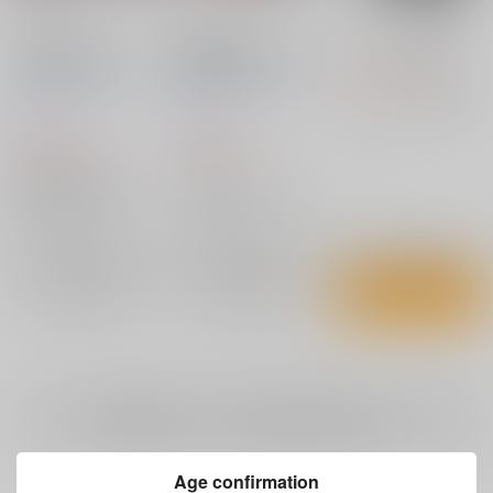
本庄雷太アートワーク
本庄雷太アートワーク
ミリタリア 量産型
ス Fate/Grand
ス3 戦場のヴァルキュ
2,750
Order篇1
リア篇2
円
（税込）
PhraseGallery
/
本庄
PhraseGallery
/
本庄
ワニブックス
本庄 雷太
雷太
雷太
3,300
3,300
×：在庫なし
円
円
（税込）
（税込）
Fate/Grand Order
イラスト集
酒呑童子
坂田金時
アリシア・メルキオット
源頼光
イサラ
×：在庫なし
×：在庫なし
セルベリア・ブレス
サンプル
サンプル
サンプル
再販希望
再販希望
カート
全年齢
向けブランドに
6
件の商品があります
Age confirmation