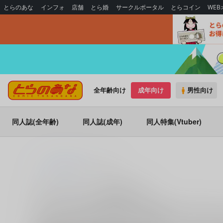
とらのあな
インフォ
店舗
とら婚
サークルポータル
とらコイン
WE
全年齢向け
成年向け
男性向け
同人誌(全年齢)
同人誌(成年)
同人特集(Vtuber)
とらのあな通販
むとうけいじ
むとうけいじ の商品一覧
むとうけいじ
に関する
商品
は、
61
件お取り扱いがござい
STUDIO TRIUMPH】
(
STUDIO TRIUMPH
)」
など
に関する