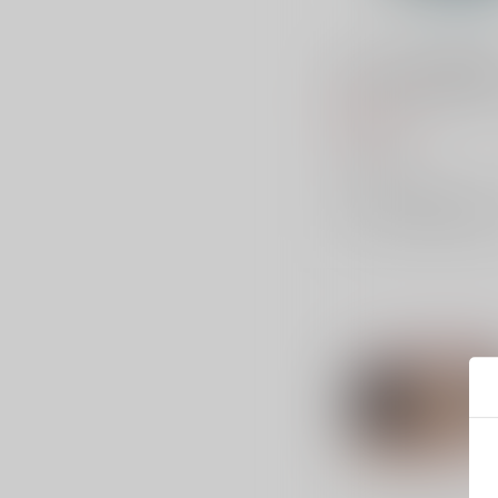
ベルハウス 光が死んだ夏
モリーズミニスタンド 
佳紀B
660
円
（税込）
ベルハウス
×：在庫なし
サンプル