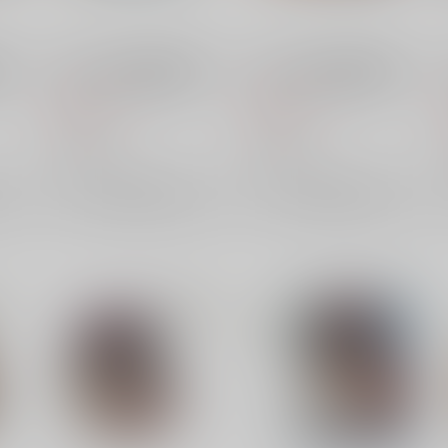
 メ
ベルハウス 光が死んだ夏 メ
ベルハウス 光が死んだ夏 メ
ジ ヒ
モリーズスクエア缶バッジ 辻
モリーズスクエア缶バッジ 辻
中 佳紀B
中 佳紀A
550
550
円
円
（税込）
（税込）
ベルハウス
ベルハウス
×：在庫なし
×：在庫なし
サンプル
サンプル