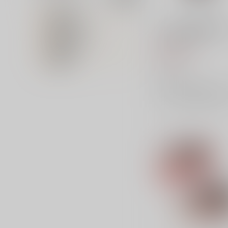
カテゴリ
対象年齢
ベルハウス 呪術廻戦 ぽ
専売フラグ名
てっぷ 脹相
在庫状況
1,980
円
（税込）
価格帯
ベルハウス
×：在庫なし
サンプル