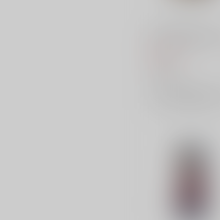
ベルハウス TVアニメ「
リス・リコイル」 ちょ
アクリルキーホルダー 
990
円
ミズキ(読書)
（税込）
ベルハウス
×：在庫なし
サンプル