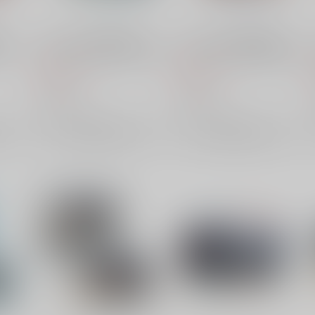
 メ
ベルハウス 光が死んだ夏 メ
ベルハウス 光が死んだ夏 メ
 ゆ
モリーズミニスタンド 山岸
モリーズミニスタンド 暮林
朝子
理恵
660
660
円
円
（税込）
（税込）
ベルハウス
ベルハウス
×：在庫なし
×：在庫なし
サンプル
サンプル