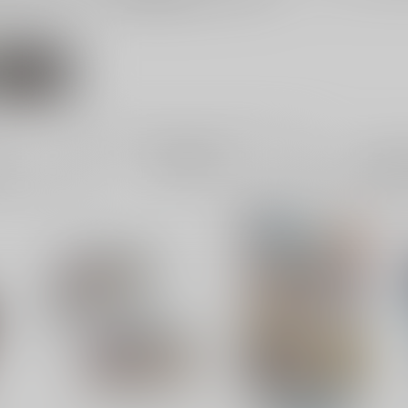
呪術廻戦
電子書
成年
8件
4859件