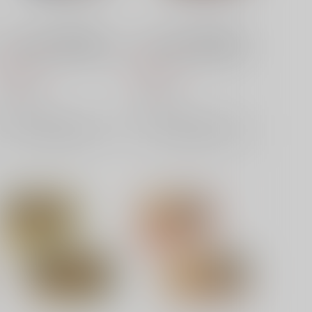
ベルハウス 光が死んだ夏 メ
ベルハウス 光が死んだ夏 メ
モリーズミニスタンド 佳紀&
モリーズミニスタンド 田所
光
結希
660
660
円
円
（税込）
（税込）
ベルハウス
ベルハウス
×：在庫なし
×：在庫なし
サンプル
サンプル