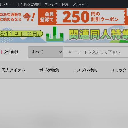
Bオンリー
よくあるご質問
エンジニア採用
アルバイト
女性向け
同人アイテム
ボドゲ特集
コスプレ特集
コミック
ます。
「
ベルハウス 呪術廻戦 ぽにすてっぷ 脹相
」
「
ベルハウス 光が
品
を探すなら、とらのあな通販にお任せください。