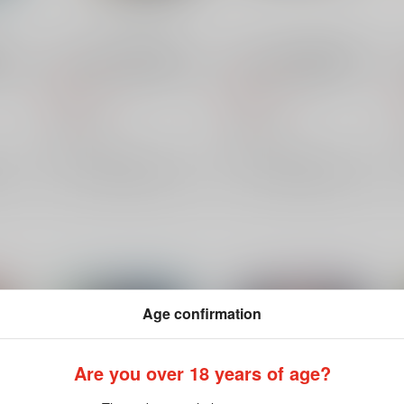
 メ
ベルハウス 光が死んだ夏 メ
ベルハウス 光が死んだ夏 メ
辻中
モリーズミニスタンド 辻中
モリーズスクエア缶バッジ 佳
佳紀A
紀&ヒカルB
660
550
円
円
（税込）
（税込）
ベルハウス
ベルハウス
×：在庫なし
×：在庫なし
サンプル
サンプル
Age confirmation
Are you over 18 years of age?