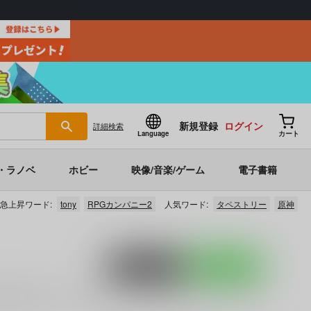
新規登録
ログイン
詳細
検索
Language
カート
・ラノベ
ホビー
映像/音楽/ゲーム
電子書籍
急上昇ワード:
tony
RPGカンパニー2
人気ワード:
タペストリー
原神
ポストする
LINEで送る
死んだ夏 メモリーズミニスタンド 佳紀&ヒカル
」
など
に関す