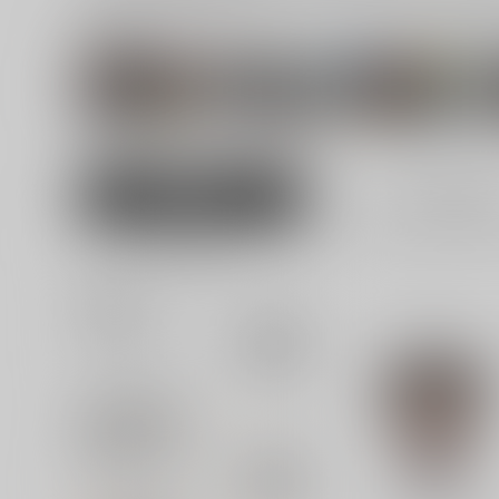
関連原作
リコリス・リコ
光が死んだ夏
忘却バッテリー
イル
男性向け
全年齢
485
女性向け
並び順
追加検索条件
追加キーワード