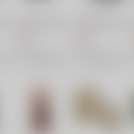
リコ
ベルハウス TVアニメ「リコ
ベルハウス TVアニメ「リコ
いデカ
リス・リコイル」 ちょいデカ
リス・リコイル」 ちょいデカ
中原
アクリルキーホルダー 井ノ上
アクリルキーホルダー 井ノ上
990
990
円
円
たきなB(読書)
たきなA(読書)
（税込）
（税込）
ベルハウス
ベルハウス
×：在庫なし
×：在庫なし
サンプル
サンプル