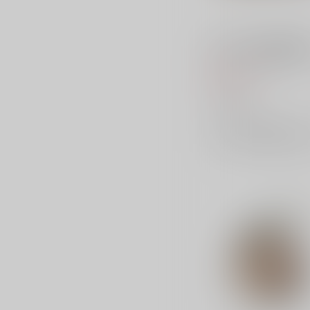
ベルハウス 光が死んだ夏
モリーズスクエア缶バッ
カルA
550
円
（税込）
ベルハウス
×：在庫なし
サンプル