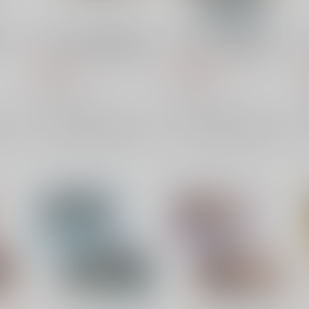
にす
ベルハウス 光が死んだ夏 メ
ベルハウス 光が死んだ夏 コ
モリーズミニスタンド 佳紀&
レクションカード BOX
ヒカル
660
3,850
円
円
（税込）
（税込）
ベルハウス
ベルハウス
×：在庫なし
×：在庫なし
サンプル
サンプル