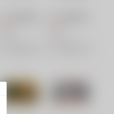
ベルハウス 光が死んだ夏 メ
ベルハウス 光が死んだ夏 メ
モリーズスクエア缶バッジ 佳
モリーズスクエア缶バッジ 田
紀&ヒカルA
所 結希
550
550
円
円
（税込）
（税込）
ベルハウス
ベルハウス
×：在庫なし
×：在庫なし
サンプル
サンプル