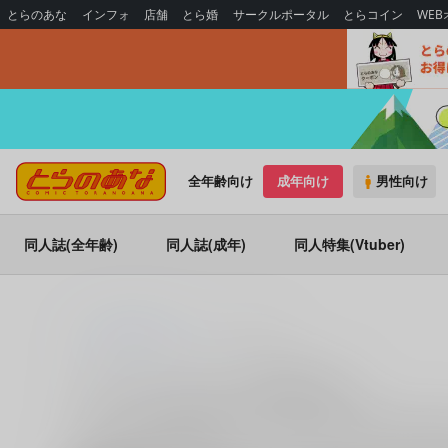
とらのあな
インフォ
店舗
とら婚
サークルポータル
とらコイン
WE
全年齢向け
成年向け
男性向け
同人誌(全年齢)
同人誌(成年)
同人特集(Vtuber)
とらのあな通販
ホビー
ベルハウス
ベルハウス (ホビー)の商品一覧
ベルハウス
に関する
商品
は、
4,859
件お取り扱いがござい
る人気作品を多数揃えております。
ベルハウス
に関する
商