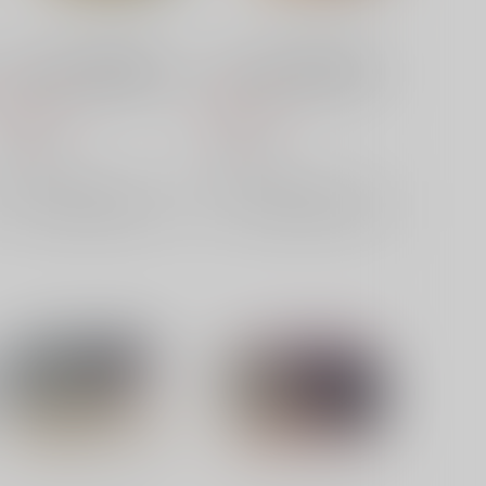
ベルハウス 光が死んだ夏 メ
ベルハウス 光が死んだ夏 メ
モリーズミニスタンド 田中
モリーズミニスタンド ヒカル
B
660
660
円
円
（税込）
（税込）
ベルハウス
ベルハウス
×：在庫なし
×：在庫なし
サンプル
サンプル