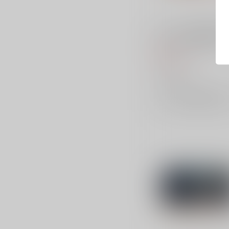
ベルハウス 光が死んだ夏
モリーズスクエア缶バッ
ゆうた
550
円
（税込）
ベルハウス
×：在庫なし
サンプル