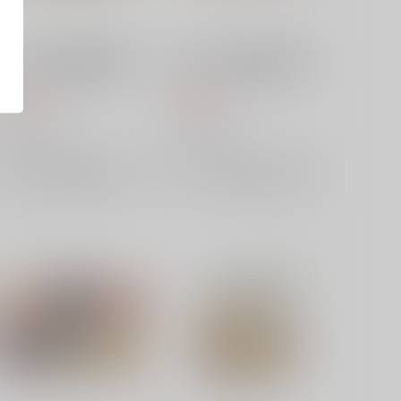
ベルハウス 光が死んだ夏 メ
ベルハウス 光が死んだ夏 メ
モリーズスクエア缶バッジ 田
モリーズスクエア缶バッジ ヒ
中
カルB
550
550
円
円
（税込）
（税込）
ベルハウス
ベルハウス
×：在庫なし
×：在庫なし
サンプル
サンプル