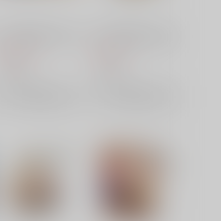
ベルハウス TVアニメ「リコ
ベルハウス TVアニメ「リコ
リス・リコイル」 トレーディ
リス・リコイル」 ちょいデカ
ング缶バッジ 読書 BOX
アクリルキーホルダー クルミ
3,300
990
円
円
(読書)
（税込）
（税込）
ベルハウス
ベルハウス
×：在庫なし
×：在庫なし
サンプル
サンプル