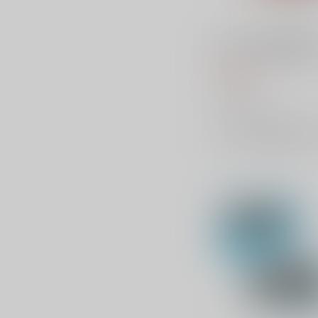
ベルハウス 光が死んだ夏
モリーズミニスタンド 巻
うた
660
円
（税込）
ベルハウス
×：在庫なし
サンプル