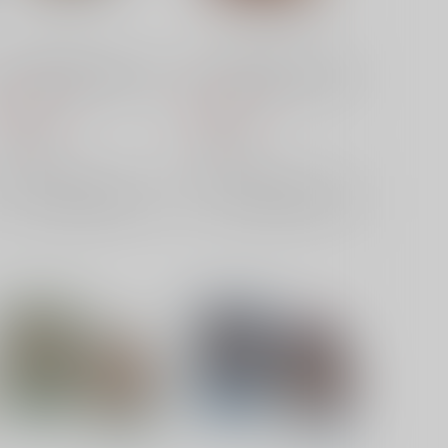
ベルハウス TVアニメ「リコ
ベルハウス TVアニメ「リコ
リス・リコイル」 ちょいデカ
リス・リコイル」 ちょいデカ
アクリルキーホルダー 錦木
アクリルキーホルダー 錦木
990
990
円
円
千束B(読書)
千束A(読書)
（税込）
（税込）
ベルハウス
ベルハウス
×：在庫なし
×：在庫なし
サンプル
サンプル