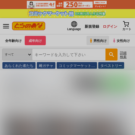
新規登録
ログイン
Language
カート
全年齢向け
成年向け
男性向け
女性向け
詳細
検索
あらくれた者たち
雌ガチャ
コミックマーケット…
タペストリー
とらのあな通販
同人誌
ゆゆ式
櫟井唯×相川千穂
入荷アラート
ポストする
LINEで送る
櫟井唯×相川千穂 (
ゆゆ式
)カップリングの同人誌一覧
櫟井唯×相川千穂 (
ゆゆ式
)
に関する
同人誌
は、
2
件お取り扱いがございま
続きを読む
関連ジャンル
関連キャラクター
ゆゆ式
櫟井唯
相川千穂
野々