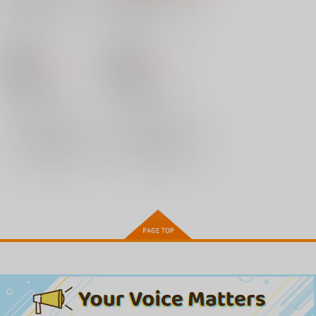
きかな4
きかな３
うぃっしゅ堂
/
なんと
うぃっしゅ堂
/
なんと
もアニソン
もアニソン
660
660
円
円
18禁
18禁
（税込）
（税込）
ゆゆ式
ゆゆ式
櫟井唯×相川千穂
櫟井唯×相川千穂
櫟井唯
相川千穂
櫟井唯
相川千穂
×：在庫なし
×：在庫なし
野々原ゆずこ
サンプル
サンプル
再販希望
再販希望