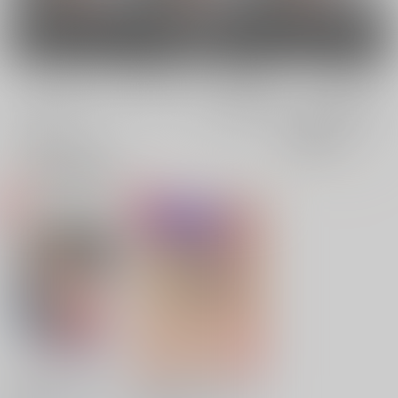
男性向け
電子書籍
電子書籍
全年齢
成年
全年齢
成年
0件
2件
0件
2件
表示
3カ
2カ
1カ
追加検索条件
ラ
ラ
ラ
ム
ム
ム
表
表
表
示
示
示
ゆゆ式ことはすばらし
ゆゆ式ことはすばらし