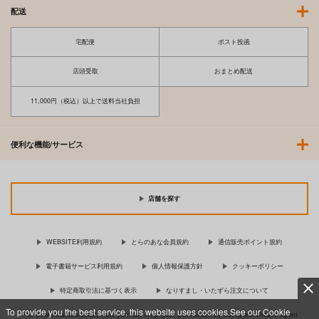
配送
宅配便
ポスト投函
店頭受取
おまとめ配送
11,000円（税込）以上で送料当社負担
便利な機能/サービス
店舗を探す
WEBSITE利用規約
とらのあな会員規約
通信販売ポイント規約
電子書籍サービス利用規約
個人情報保護方針
クッキーポリシー
特定商取引法に基づく表示
なりすまし・いたずら注文について
To provide you the best service, this website uses cookies.See our Cookie
For Overseas customer, now you can ship your purchases by using purchases agent