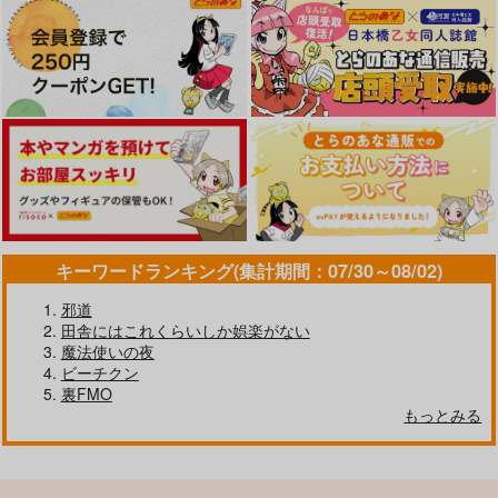
キーワードランキング(集計期間：07/30～08/02)
邪道
田舎にはこれくらいしか娯楽がない
魔法使いの夜
ビーチクン
裏FMO
もっとみる