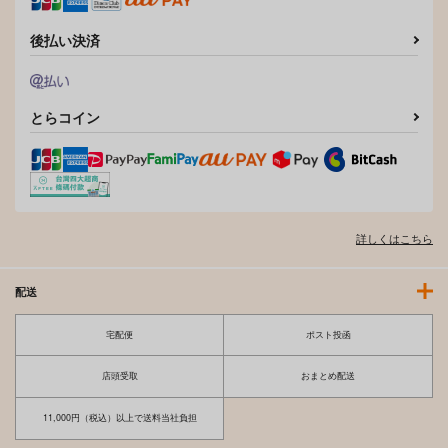
後払い決済
とらコイン
詳しくはこちら
配送
宅配便
ポスト投函
店頭受取
おまとめ配送
11,000円（税込）以上で送料当社負担