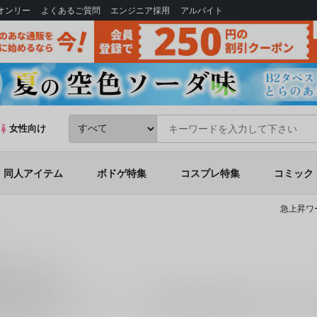
Bオンリー
よくあるご質問
エンジニア採用
アルバイト
女性向け
同人アイテム
ボドゲ特集
コスプレ特集
コミック
急上昇ワ
同人誌一覧
1
件お取り扱いがございます。
「
【23.05-09】3年目からのアリスギア
(
お任せください。