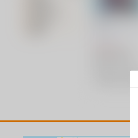
専売フラグ名
キャラクター名
【23.05-09】3年目から
スギア
在庫状況
ひすでー
/
ひすでー
え
価格帯
と
ひよりり
1,375
円
（税込）
アリス・ギア・アイギス
春日丘もえ
小芦睦海
四月朔日水羽
×：在庫なし
サンプル
再販