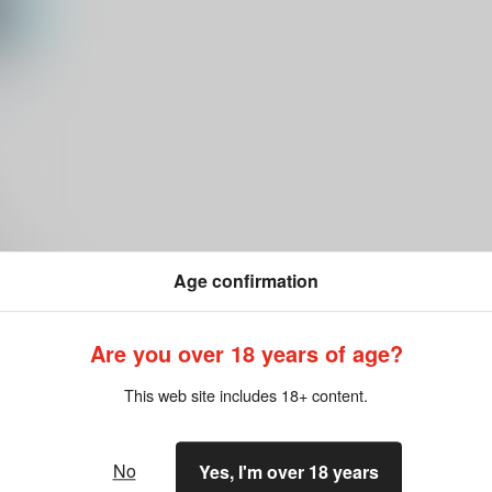
のアリ
らん
希望
Age confirmation
Are you over 18 years of age?
This web site includes 18+ content.
No
Yes, I'm over 18 years