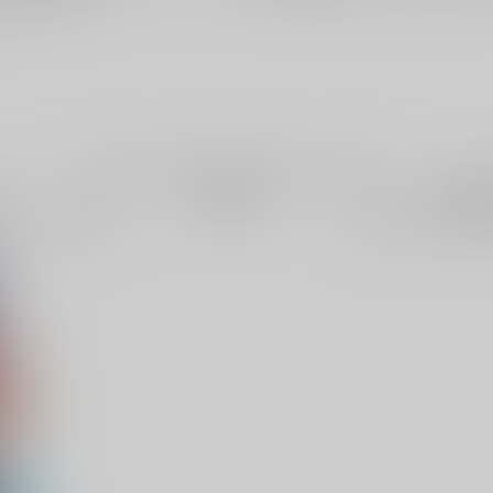
電子書
成年
件
1件