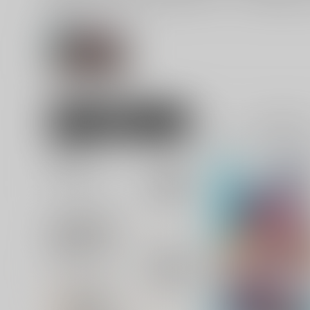
関連ジャンル
アリス・ギア・
アイギス
男性向け
全年齢
1
並び順
追加検索条件
追加キーワード
カテゴリ
対象年齢