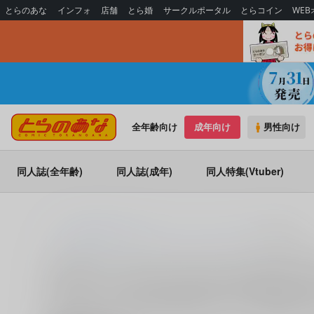
とらのあな
インフォ
店舗
とら婚
サークルポータル
とらコイン
WE
全年齢向け
成年向け
男性向け
同人誌(全年齢)
同人誌(成年)
同人特集(Vtuber)
とらのあな通販
同人誌
アリス・ギア・アイギス
春日丘もえ
春日丘もえ (
アリス・ギア・アイギス
)の
春日丘もえ (
アリス・ギア・アイギス
)
に関する
同人誌
は、
春日丘もえ
に関する
同人誌
を探すなら、とらのあな通販に