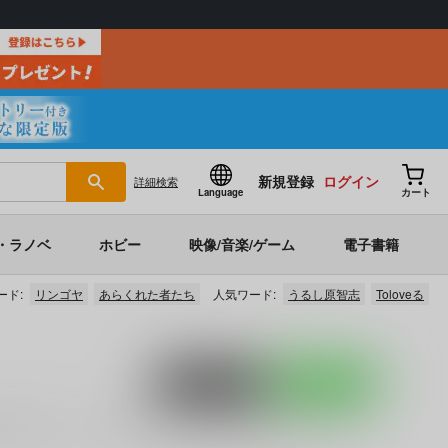
新規登録
ログイン
詳細
検索
Language
カート
・ラノベ
ホビー
映像/音楽/ゲーム
電子書籍
ード:
リンゴヤ
あらくれた者たち
人気ワード:
うるし原智志
Toloveる
ポストする
LINEで送る
ひすでー
)」
など
に関する人気作品を多数揃えております。