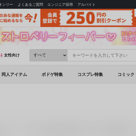
Bオンリー
よくあるご質問
エンジニア採用
アルバイト
女性向け
同人アイテム
ボドゲ特集
コスプレ特集
コミック
ございます。
「
私は、人の心が読めるのです！
(
カラーひよこ愛好会
)」
い。