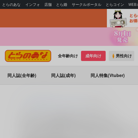
とらのあな
インフォ
店舗
とら婚
サークルポータル
とらコイン
WE
全年齢向け
成年向け
男性向け
同人誌(全年齢)
同人誌(成年)
同人特集(Vtuber)
とらのあな通販
同人誌
ゆるゆり
松本りせ
松本りせ (
ゆるゆり
)の同人誌一覧
松本りせ (
ゆるゆり
)
に関する
同人誌
は、
1
件お取り扱いが
関する
同人誌
を探すなら、とらのあな通販にお任せくださ