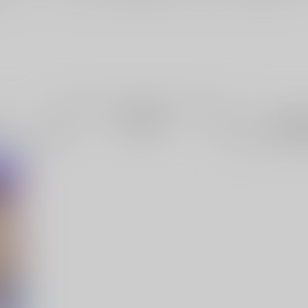
電子書
成年
件
1件