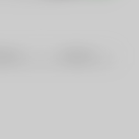
籍
全年齢
電子書籍
成年
0件
0件