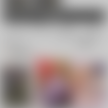
血のオルフェンズ
男性向け
電子書籍
電子書籍
全年齢
成年
全年齢
成年
0件
14件
0件
4件
表示
3カ
2カ
1カ
追加検索条件
ラ
ラ
ラ
ム
ム
ム
表
表
表
示
示
示