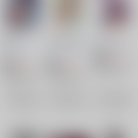
澱みの華
OrphansHeroines+
Poyopacho 231
春画部
/
環々唯
たろ
ブロンコ一人旅
/
内々
ぽよぱちょ
/
うみうし
プン
けやき
550
円
18禁
（税込）
688
739
円
円
18禁
18禁
機動戦士ガンダム 鉄血のオルフェンズ
（税込）
（税込）
フミタン・アドモス
機動戦士ガンダム 鉄血のオルフェンズ
機動戦士ガンダム 鉄血のオルフェンズ
フミタン・アドモス
フミタン・アドモス
×：在庫なし
タカキ・ウノ
×：在庫なし
×：在庫なし
アトラ・ミクスタ
サンプル
サンプル
サンプル
再販希望
再販希望
再販希望