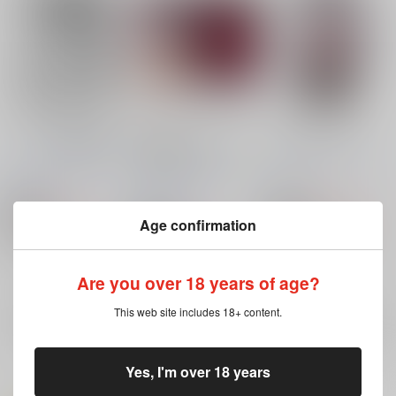
フミタンで保健体育
御奉仕フミタン チン
みんなのフミタン
食いのズコバコス
ホームラン茶屋
/
あべ
ロウスラスト
/
つなが
にくにくイタリアン
/
もりおか
み
秋草ぺぺろん
660
1,289
円
18禁
円
18禁
（税込）
（税込）
773
Age confirmation
円
18禁
（税込）
機動戦士ガンダム 鉄血のオルフェンズ
機動戦士ガンダム 鉄血のオルフェンズ
機動戦士ガンダム 鉄血のオルフェンズ
フミタン・アドモス
フミタン・アドモス
フミタン・アドモス
クーデリア・藍那・バーンスタイン
×：在庫なし
×：在庫なし
Are you over 18 years of age?
×：在庫なし
サンプル
サンプル
サンプル
This web site includes 18+ content.
再販希望
再販希望
再販希望
Yes, I'm over 18 years