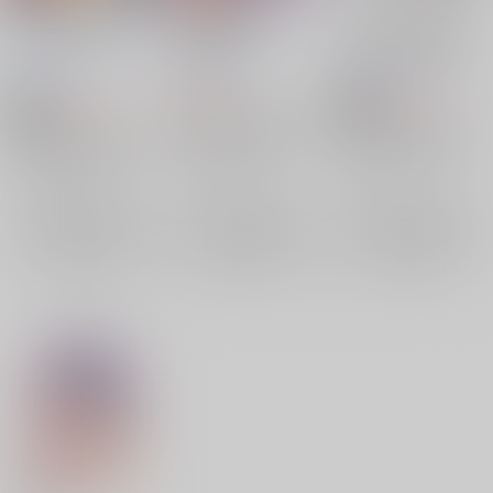
マッキー好き好き
Tekketsu Girls
アルミリアとマッキー
Collection
のラブラブ初夜えっち
Sugar*Berry*Syrup
/
Gummy!
/
松琴
castle.m
/
城山
クロエ
660
657
円
円
18禁
792
（税込）
（税込）
円
18禁
（税込）
機動戦士ガンダム 鉄血のオルフェンズ
機動戦士ガンダム 鉄血のオルフェンズ
機動戦士ガンダム 鉄血のオルフェンズ
クーデリア・藍那・バーンスタイン
マクギリス×アルミリア
マクギリス×アルミリア
ラフタ・フランクランド
アルミリア・ボードウィン
×：在庫なし
×：在庫なし
アルミリア・ボードウィン
×：在庫なし
アルミリア・ボードウィン
マクギリス・ファリド
マクギリス・ファリド
サンプル
サンプル
サンプル
再販希望
再販希望
再販希望