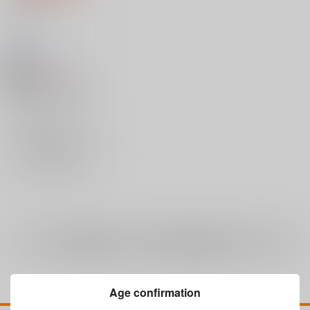
Lovers.
曼珠堂
/
月白沙耶
773
円
18禁
（税込）
機動戦士ガンダム 鉄血のオルフェンズ
アルミリア・ボードウィン
カルタ・イシュー
×：在庫なし
ラフタ・フランクランド
サンプル
再販希望
全年齢
向けブランドに
1
件の商品があります
Age confirmation