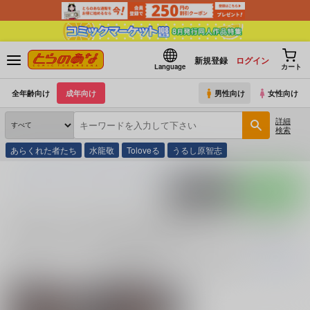
新規登録
ログイン
Language
カート
全年齢向け
成年向け
男性向け
女性向け
詳細
検索
あらくれた者たち
水龍敬
Toloveる
うるし原智志
とらのあな通販
同人誌
機動戦士ガンダム 鉄血のオルフェンズ
アルミリア・ボー
ポストする
LINEで送る
アルミリア・ボードウィン (
機動戦士ガンダム 鉄血
のオルフェンズ
)の同人誌一覧
アルミリア・ボードウィン (
機動戦士ガンダム 鉄血のオルフェンズ
)
に関す
続きを読む
関連ジャンル
関連カップリング
機動戦士ガンダム 鉄
マクギリス×アルミ