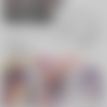
血のオルフェンズ
リア
男性向け
女性向け
電子書籍
電子書籍
全年齢
成年
全年齢
成年
1件
4件
0件
0件
表示
3カ
2カ
1カ
追加検索条件
ラ
ラ
ラ
ム
ム
ム
表
表
表
示
示
示