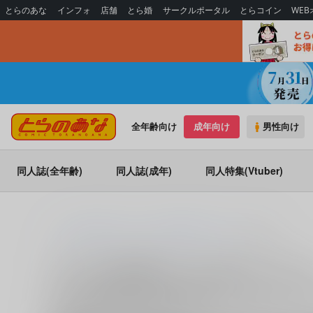
とらのあな
インフォ
店舗
とら婚
サークルポータル
とらコイン
WE
全年齢向け
成年向け
男性向け
同人誌(全年齢)
同人誌(成年)
同人特集(Vtuber)
とらのあな通販
同人誌
宇宙戦艦ヤマト3199
山本玲
山本玲 (
宇宙戦艦ヤマト3199
)の同人誌一
山本玲 (
宇宙戦艦ヤマト3199
)
に関する
同人誌
は、
39
件お
GARMILLAS-
(
KURONEKO-WORK's-くろねこわぁくす-
)」