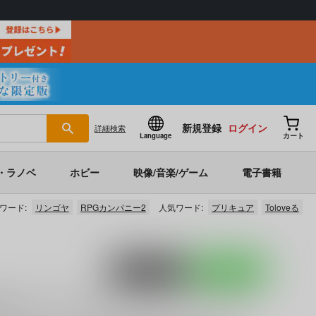
新規登録
ログイン
詳細
検索
Language
カート
・ラノベ
ホビー
映像/音楽/ゲーム
電子書籍
ワード:
リンゴヤ
RPGカンパニー2
人気ワード:
プリキュア
Toloveる
ポストする
LINEで送る
ORK's-くろねこわぁくす-
)」
「
やまもと！２２０５第２巻-
を探すなら、とらのあな通販にお任せください。