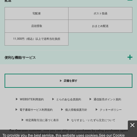
配送
宅配便
ポスト投函
店頭受取
おまとめ配送
11,000円（税込）以上で送料当社負担
便利な機能/サービス
店舗を探す
WEBSITE利用規約
とらのあな会員規約
通信販売ポイント規約
電子書籍サービス利用規約
個人情報保護方針
クッキーポリシー
特定商取引法に基づく表示
なりすまし・いたずら注文について
For Overseas customer, now you can ship your purchases by using purchases agent
services “AOCS”! Click {more…} for more information …
more
To provide you the best service, this website uses cookies.See our Cookie