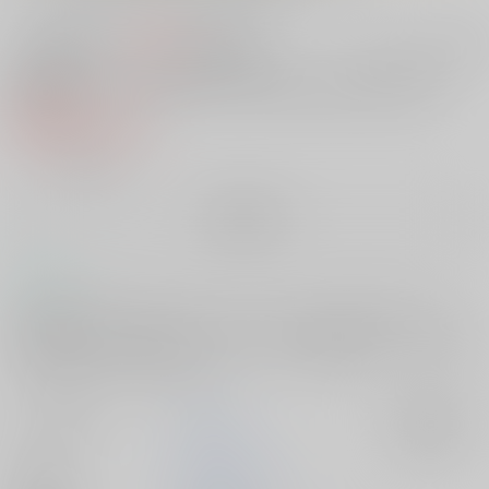
785円
セット値引きとは
?
この商品も買うと
値引き適用！
イージー★マーダー★ショウタイム２
紙の書籍
787円
（税込）
╳
：在庫なし
再販希望
コメント
疑似家族殺人鬼３人組のうちの一人、フランソワ。彼は今ではイージ
ー・マーダー・ショウタイム社（EMS）を率いる存在。しかし、彼の言
動は稀におかしな時があって…。フランソワに焦点を当てたイージー★
マーダー★ショウタイム３作目。
サークル名
GiGiGi妙
入荷アラート
作家
速水くろ
食宮