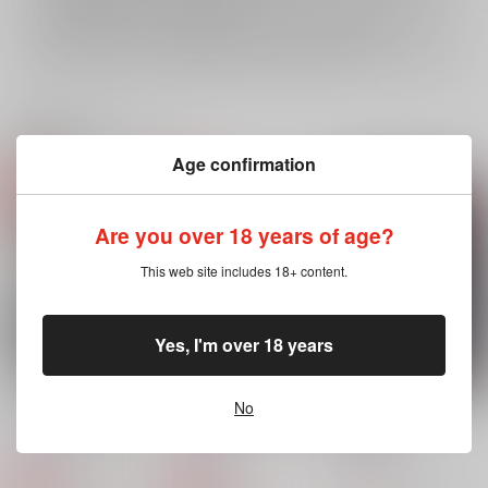
セット値引き
は、無料/半額キャンペーンとの併用は出来ません。
表示されているページ数は実際と異なる場合がございます。
関連商品(サークル)
Age confirmation
Are you over 18 years of age?
This web site includes 18+ content.
Yes, I'm over 18 years
No
イージー☆マーダー☆
イージー☆マーダー☆
此岸の淵より
ショウタイム0.5
ショウタイム
GiGiGi妙
GiGiGi妙
GiGiGi妙
800
円
（税込）
785
785
円
円
専売
専売