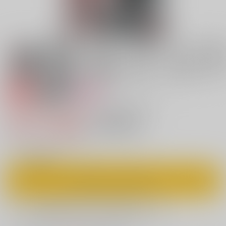
専売
18禁
女性向け
イージー★マーダー★ショウタイム２
785円（税込）
キャンセル不可
7
通販ポイント：
pt獲得
？
◯
：在庫あり
カートに入れる
欲しいものリストに追加