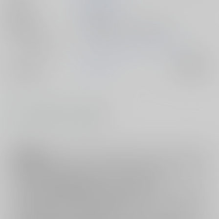
公開日
2023/05/28
種別/サイズ
電子書籍 - 同人誌/ その他 40p
シリーズ（同人）
イージー☆マーダー☆ショウタイム
ジャンル/
オリジナル
入荷アラート
サブジャンル
#
#
#
BL
猟奇
尽くし攻
注意事項
ご購入後の返品・キャンセルは一切お受けできません。
ご購入前に必ず
推奨環境
を満たしているかご確認下さい。
ご購入した作品の閲覧方法は
こちら
をご覧下さい。
ご購入時にクレジットカードの決済が必須となります。無料販売され
ている作品につきましても同様です。