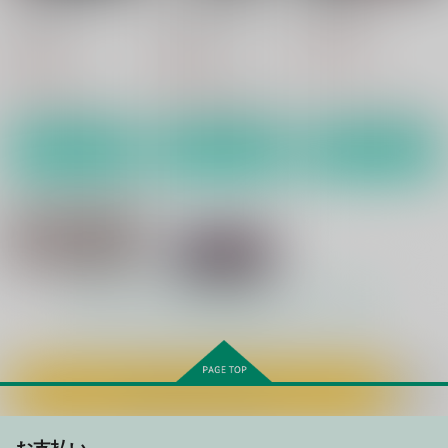
ショウタイム
ショウタイム0.5
GiGiGi妙
GiGiGi妙
GiGiGi妙
800
円
（税込）
785
785
円
円
（税込）
（税込）
男リョナ
殺人鬼３人組
雇われ殺人鬼＋孤児２人
サンプル
サンプル
サンプル
作品詳細
作品詳細
作品詳細
もっと見る！
カートに入れる
インド三角邸の殺人
グロリョナ】すきすき
だいすきあいしてる
クラフト
お支払い