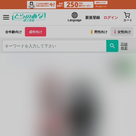
新規登録
ログイン
Language
カート
全年齢向け
成年向け
男性向け
女性向け
詳細
検索
とらのあな電子書籍
GiGiGi妙
イージー☆マーダー☆ショウタイム
(シリーズ)
イ