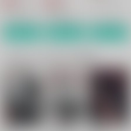
（税込）
（税込）
オリジナル
男リョナ
雇われ殺人
オリジナル
オリジナル
鬼＋孤児２人
殺人鬼３人組
サンプル
サンプル
サンプル
カート
カート
カート
一緒に買われている同人作品または類似商品
イージー☆マーダー☆
イージー☆マーダー☆
此岸の淵より