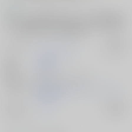
コメント
巨大企業グループと裏組織の総帥であるジョーとケンは、義兄弟であり
ながら恋人同士でもある。ある日、商談からの帰路で豪華客船の旅を楽
しむ二人に急遽帰国の要請があった。敵対するマフィアの台頭を阻止す
べく、ケンは奸計をめぐらす※番外編SS同時収録
サークル名
タイガードラマスタジオ
入荷アラート
作家
鷲尾滋瑠
魔木子
公開日
2022/06/07
種別/サイズ
電子書籍 - 同人誌/ その他 356p
シリーズ（同
鷲尾滋瑠の耽美BL小説：タイガードラマスタジオ
人）
Altair BL文庫
ジャンル/
オリジナル
入荷アラート
サブジャンル