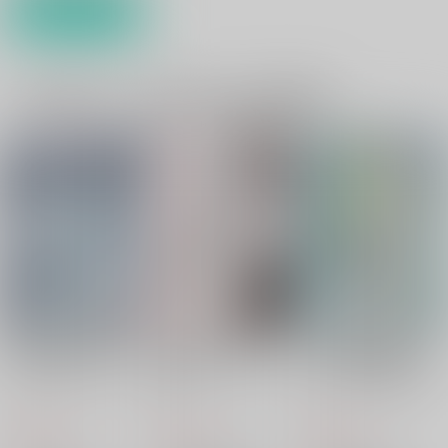
カート
一緒に買われている同人作品または類似商品
蜃気楼～情愛と淫欲の
常闇の棘～夜の淫らな
豪華客船は淫罪に惑
ファインダー
獣たち
い…～月光の迷宮～
タイガードラマスタジ
タイガードラマスタジ
タイガードラマスタジ
オ
オ
オ
944
560
800
円
円
円
（税込）
（税込）
（税込）