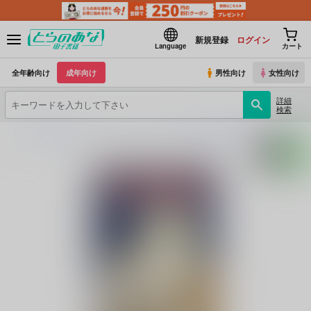
新規登録
ログイン
Language
カート
全年齢向け
成年向け
男性向け
女性向け
詳細
検索
とらのあな電子書籍
タイガードラマスタジオ
鷲尾滋瑠の耽美BL小説：タイガードラマス