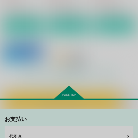
ジョー×ケン
オリヴァー×セシル
アレク×ミシェル
サンプル
サンプル
サンプル
作品詳細
作品詳細
作品詳細
もっと見る！
カートに入れる
光と闇と、天使と悪魔
MILKY TIME(電子版)
と、
夜空のいろは
お支払い
Whimsically.
657
円
（税込）
110
円
（税込）
うずまきナルト×日向ヒナタ
代引き
ディア