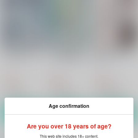
蜃気楼～情愛と淫欲の
豪華客船は淫罪に惑
常闇の棘～夜の淫らな
ファインダー
い…～月光の迷宮～
獣たち
タイガードラマスタジ
タイガードラマスタジ
タイガードラマスタジ
オ
オ
オ
944
800
560
円
円
円
（税込）
（税込）
（税込）
オリジナル
オリジナル
オリジナル
ジョー×ケン
アレク×ミシェル
オリヴァー×セシル
サンプル
サンプル
サンプル
Age confirmation
カート
カート
カート
Are you over 18 years of age?
This web site includes 18+ content.