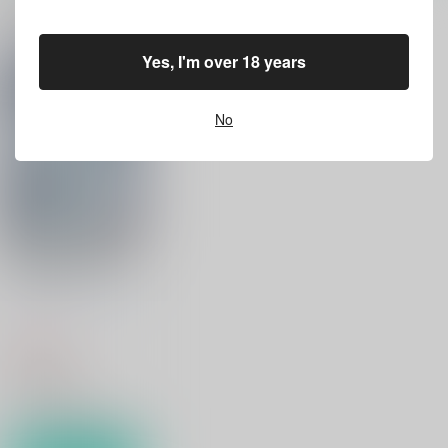
関連商品(カップリング)
Yes, I'm over 18 years
No
蜃気楼～情愛と淫欲の
ファインダー
タイガードラマスタジ
オ
944
円
（税込）
オリジナル
ジョー×ケン
サンプル