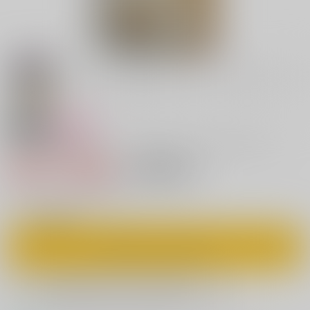
18禁
女性向け
天使は闇に踊る～エンジェルズ・コネクション１
880円（税込）
キャンセル不可
8
通販ポイント：
pt獲得
？
◯
：在庫あり
カートに入れる
欲しいものリストに追加