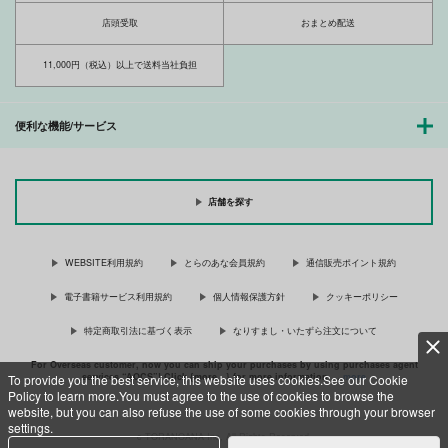
店頭受取
おまとめ配送
11,000円（税込）以上で送料当社負担
便利な機能/サービス
店舗を探す
WEBSITE利用規約
とらのあな会員規約
通信販売ポイント規約
電子書籍サービス利用規約
個人情報保護方針
クッキーポリシー
特定商取引法に基づく表示
なりすまし・いたずら注文について
For Overseas customer, now you can ship your purchases by using purchases agent
services “AOCS”! Click {more…} for more information …
more
To provide you the best service, this website uses cookies.See our Cookie
Policy to learn more.You must agree to the use of cookies to browse the
website, but you can also refuse the use of some cookies through your browser
settings.
c TORANOANA Inc, All Rights Reserved.