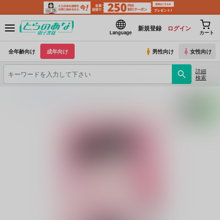
新規登録
ログイン
Language
カート
全年齢向け
成年向け
男性向け
女性向け
詳細
検索
とらのあな電子書籍
Mejina
ヨンジュウニジカン