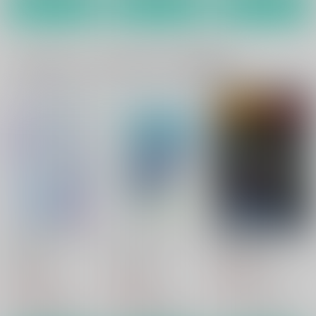
カート
カート
カート
隣りの暴露another
隣りの暴露 excess
僕の可愛い朝の恋人
一緒に買われている同人作品または類似商品
古代水槽組
古代水槽組
古代水槽組
986
986
821
円
円
専売
専売
円
専売
（税込）
（税込）
（税込）
刀剣乱舞
刀剣乱舞
刀剣乱舞
へし切長谷部×燭台切光忠
へし切長谷部×燭台切光忠
へし切長谷部×燭台切光忠
サンプル
サンプル
サンプル
カート
カート
カート
いつもあなたともっと
めがみさまのじゃくて
熱愛発覚scandalous!
ずっと
ん
古代水槽組
古代水槽組
古代水槽組
986
円
（税込）
1,150
986
円
円
（税込）
（税込）
真白友也×日々樹渉
真白友也×日々樹渉
真白友也×日々樹渉