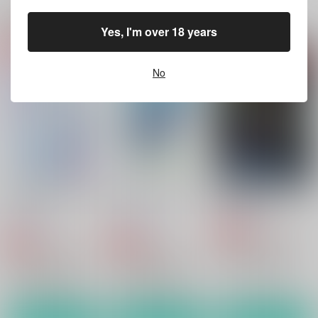
関連商品(カップリング)
Yes, I'm over 18 years
おーくりからに許され
めがみさまのじゃくて
熱愛発覚scandalous!
たい！
ん
No
古代水槽組
古代水槽組
古代水槽組
986
円
専売
（税込）
986
986
円
円
専売
専売
（税込）
（税込）
あんさんぶるスターズ！
刀剣乱舞
あんさんぶるスターズ！
真白友也×日々樹渉
御手杵×大倶利伽羅
真白友也×日々樹渉
サンプル
サンプル
サンプル
カート
カート
カート
いつもあなたともっと
めがみさまのじゃくて
熱愛発覚scandalous!
ずっと
ん
古代水槽組
古代水槽組
古代水槽組
986
円
専売
（税込）
1,150
986
円
円
専売
専売
（税込）
（税込）
あんさんぶるスターズ！
あんさんぶるスターズ！
あんさんぶるスターズ！
真白友也×日々樹渉
真白友也×日々樹渉
真白友也×日々樹渉
サンプル
サンプル
サンプル