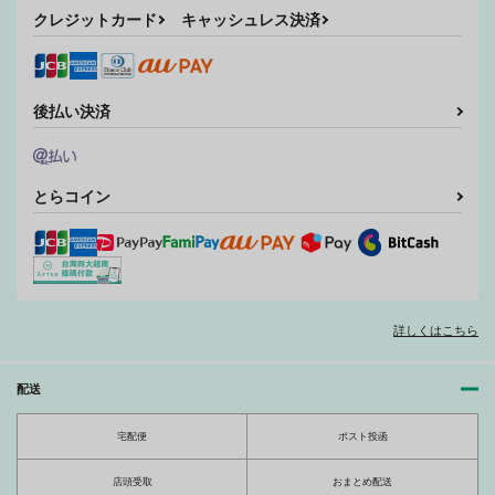
サンプル
サンプル
サンプル
クレジットカード
キャッシュレス決済
作品詳細
作品詳細
作品詳細
後払い決済
とらコイン
詳しくはこちら
僕の可愛い朝の恋人
隣りの暴露 excess
CAN'T STAND
古代水槽組
古代水槽組
古代水槽組
821
986
配送
986
円
円
円
（税込）
（税込）
（税込）
へし切長谷部×燭台切光忠
へし切長谷部×燭台切光忠
ザップ×スティーブン
宅配便
ポスト投函
サンプル
サンプル
サンプル
店頭受取
おまとめ配送