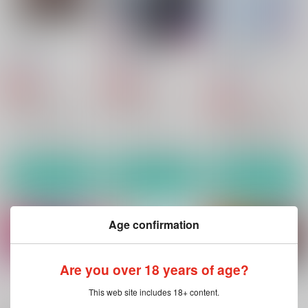
Mr.Right
CAN'T STAND
いつもあなたともっと
ずっと
古代水槽組
古代水槽組
古代水槽組
821
986
円
円
専売
専売
（税込）
（税込）
1,150
円
専売
（税込）
刀剣乱舞
血界戦線
あんさんぶるスターズ！
へし切長谷部×燭台切光忠
ザップ×スティーブン
真白友也×日々樹渉
サンプル
サンプル
サンプル
カート
カート
カート
Age confirmation
Are you over 18 years of age?
もっと見る！
This web site includes 18+ content.