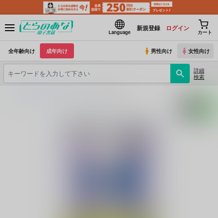
新規登録
ログイン
Language
カート
全年齢向け
成年向け
男性向け
女性向け
詳細
検索
とらのあな電子書籍
古代水槽組
Our Darling