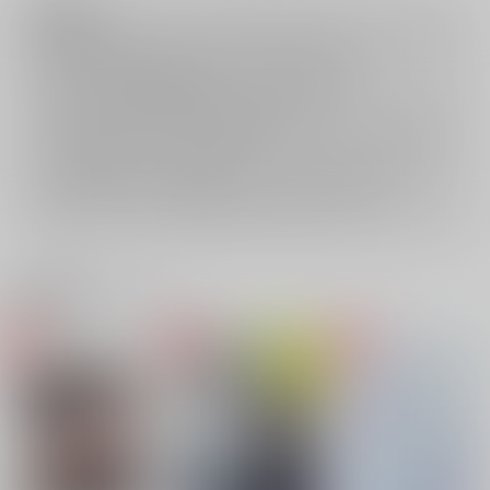
注意事項
ご購入後の返品・キャンセルは一切お受けできません。
ご購入前に必ず
推奨環境
を満たしているかご確認下さい。
ご購入した作品の閲覧方法は
こちら
をご覧下さい。
ご購入時にクレジットカードの決済が必須となります。無料販売され
ている作品につきましても同様です。
セット値引き
は、無料/半額キャンペーンとの併用は出来ません。
表示されているページ数は実際と異なる場合がございます。
関連商品(サークル)