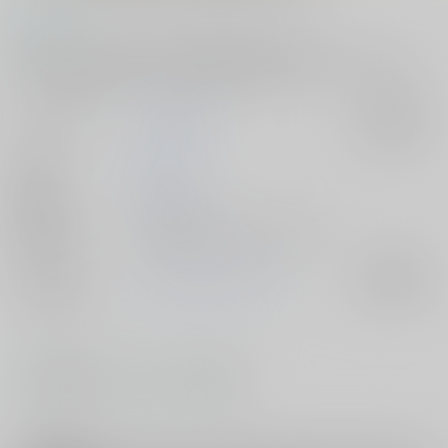
コメント
真白友也×日々樹渉と大神晃牙×朔間零の年下彼氏本です。カップリング
を跨いでの接触はありません。惚気たり猥談したりセックスしたり。
サークル名
古代水槽組
入荷アラート
作家
三畳
公開日
2017/03/19
種別/サイズ
電子書籍 - 同人誌/ その他 24p
ジャンル/
あんさんぶるスターズ！
入荷アラート
サブジャンル
#
#
#
先輩・後輩
BL
年下攻