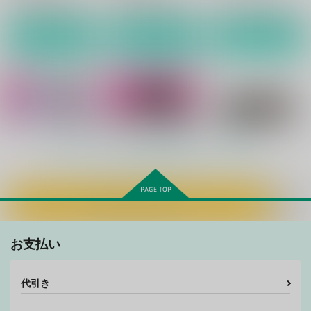
サンプル
サンプル
サンプル
作品詳細
作品詳細
作品詳細
もっと見る！
カートに入れる
隣りの暴露another
おーくりからに許され
Mr.Right
たい！
古代水槽組
古代水槽組
お支払い
古代水槽組
986
821
円
円
（税込）
（税込）
986
円
（税込）
へし切長谷部×燭台切光忠
へし切長谷部×燭台切光忠
代引き
御手杵×大倶利伽羅