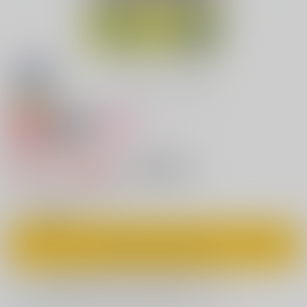
専売
18禁
女性向け
Our Darling
821円（税込）
キャンセル不可
7
通販ポイント：
pt獲得
？
◯
：在庫あり
カートに入れる
欲しいものリストに追加