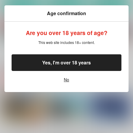
カート
カート
カート
Age confirmation
Are you over 18 years of age?
This web site includes 18+ content.
もっと見る！
Yes, I'm over 18 years
関連商品(カップリング)
No
英霊剣豪ぐだぐだ勝
ぐだぐだ令和維新 -尼
ぐだぐだ帝都戦線 土
負 -とある下総国の剪
僧の孔でイク
佐の執行人
定事象-
(2019) ヘヴンズホー
Ag+
Ag+
Ag+
ル-
986
657
821
円
円
専売
専売
円
専売
（税込）
（税込）
（税込）
Fate/Grand Order
Fate/Grand Order
Fate/Grand Order
沖田総司
宮本武蔵
沖田総司
織田信長
沖田総司
紫式部
土方歳三
沖田総司〔オルタ〕
サンプル
サンプル
サンプル
岡田以蔵