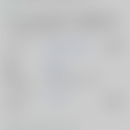
コメント
オークションの前に、自分に恐怖を植え付け、調教を施した男のコスチ
ュームを、ヴィラの部屋から見つけてしまい、疑念に苛まれる。そこ
へ、地球人を飼っているのではないかと、稀生物保護団体の査察が入
り、ハレムに匿われる北斗だったが…。
サークル名
ZOMBIE PRODUCTIONS
入荷アラート
作家
きみよし
公開日
2016/12/29
種別/サイズ
電子書籍 - 同人誌/ その他 68p
シリーズ（同人）
オリオンシリーズ
ジャンル/
オリジナル
入荷アラート
サブジャンル