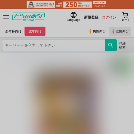
新規登録
ログイン
Language
カート
全年齢向け
成年向け
男性向け
女性向け
詳細
検索
とらのあな電子書籍
ZOMBIE PRODUCTIONS
オリオンシリーズ
(シリーズ)
FR