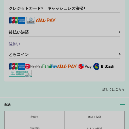
サンプル
サンプル
サンプル
クレジットカード
キャッシュレス決済
作品詳細
作品詳細
作品詳細
後払い決済
夢幻の如く
海を抱く砂漠の獅子7
海を抱く砂漠の獅子6
ZOMBIE
ZOMBIE
ZOMBIE
とらコイン
PRODUCTIONS
PRODUCTIONS
PRODUCTIONS
1,100
880
990
円
円
円
（税込）
（税込）
（税込）
オリジナル
オリジナル
オリジナル
サンプル
サンプル
サンプル
詳しくはこちら
カート
カート
カート
FROM ORIONS ARM
FROM ORIONS ARM
FROM ORIONS ARM
4
5
6
ZOMBIE
ZOMBIE
ZOMBIE
配送
PRODUCTIONS
PRODUCTIONS
PRODUCTIONS
990
770
880
宅配便
ポスト投函
円
円
円
（税込）
（税込）
（税込）
店頭受取
おまとめ配送