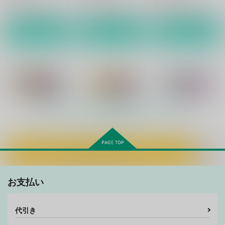
サンプル
サンプル
サンプル
作品詳細
作品詳細
作品詳細
夢幻の如く肆(四)
夢幻の如く参
夢幻の如く弐
ZOMBIE
ZOMBIE
ZOMBIE
PRODUCTIONS
PRODUCTIONS
PRODUCTIONS
もっと見る！
1,210
1,210
880
円
円
円
（税込）
（税込）
（税込）
オリジナル
オリジナル
オリジナル
サンプル
サンプル
サンプル
カートに入れる
カート
カート
カート
FROM ORIONS ARM
FROM ORIONS ARM
FROM ORIONS ARM
2
3
ZOMBIE
お支払い
ZOMBIE
ZOMBIE
PRODUCTIONS
PRODUCTIONS
PRODUCTIONS
770
円
（税込）
代引き
880
990
円
円
（税込）
（税込）