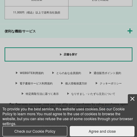
サンプル
サンプル
サンプル
作品詳細
作品詳細
作品詳細
11,000円（税込）以上で送料当社負担
便利な機能/サービス
海を抱く砂漠の獅子5
乳首だけでイケるカラ
FROM ORIONS ARM
ダに躾けられました
10
ZOMBIE
ZOMBIE
ZOMBIE
店舗を探す
PRODUCTIONS
PRODUCTIONS
PRODUCTIONS
1,210
円
（税込）
880
880
円
円
（税込）
（税込）
オリジナル
WEBSITE利用規約
とらのあな会員規約
通信販売ポイント規約
オリジナル
オリジナル
電子書籍サービス利用規約
個人情報保護方針
クッキーポリシー
サンプル
サンプル
サンプル
VANILLA 28
VANILLA27
VANILLA26
特定商取引法に基づく表示
なりすまし・いたずら注文について
カート
カート
カート
ZOMBIE
ZOMBIE
ZOMBIE
For Overseas customer, now you can ship your purchases by using purchases agent
PRODUCTIONS
PRODUCTIONS
PRODUCTIONS
services “AOCS”! Click {more…} for more information …
more
To provide you the best service, this website uses cookies.See our Cookie
Policy to learn more.You must agree to the use of cookies to browse the
1,320
1,100
1,540
円
円
円
（税込）
（税込）
（税込）
website, but you can also refuse the use of some cookies through your browser
settings.
c TORANOANA Inc, All Rights Reserved.
サンプル
サンプル
サンプル
Check our Cookie Policy
Agree and close