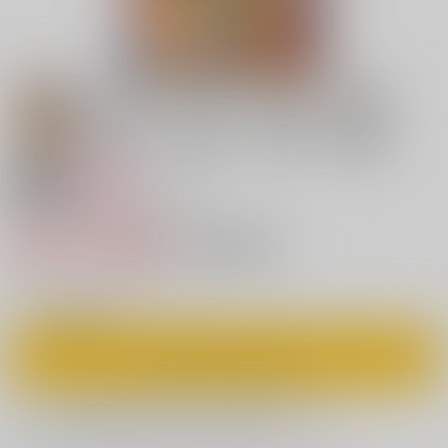
18禁
女性向け
FROM ORIONS ARM9
990円（税込）
キャンセル不可
9
通販ポイント：
pt獲得
？
◯
：在庫あり
カートに入れる
欲しいものリストに追加