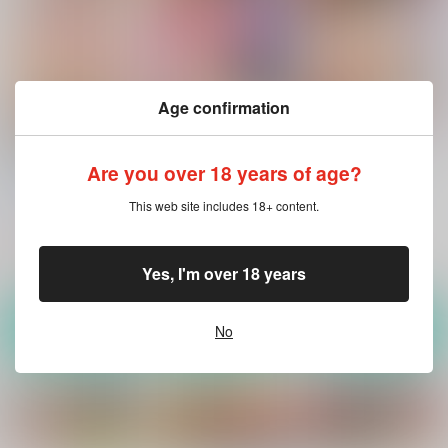
Age confirmation
溺愛系な彼に初アナル
夢幻の如く漆（七）
夢幻の如く陸(六)
をベロベロとろとろ
Are you over 18 years of age?
ZOMBIE
ZOMBIE
ZOMBIE
PRODUCTIONS
PRODUCTIONS
This web site includes 18+ content.
PRODUCTIONS
880
1,210
円
円
（税込）
（税込）
1,320
円
（税込）
オリジナル
オリジナル
オリジナル
Yes, I'm over 18 years
サンプル
サンプル
サンプル
No
カート
カート
カート