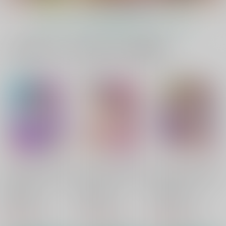
もっと見る！
一緒に買われている同人作品または類似商品
虎神様の凶悪なアレを
淫襲の生贄
夢幻の如く伍
受け入れるため 毎日
ZOMBIE
ZOMBIE
極太ディルドゥを ア
ZOMBIE
PRODUCTIONS
ナルに入れておけだな
PRODUCTIONS
PRODUCTIONS
んて!
1,210
1,430
円
円
（税込）
（税込）
880
円
（税込）
オリジナル
オリジナル
オリジナル
サンプル
サンプル
サンプル
カート
カート
カート
FROM ORIONS ARM
FROM ORIONS ARM
FROM ORIONS ARM
8
7
10
ZOMBIE
ZOMBIE
ZOMBIE
PRODUCTIONS
PRODUCTIONS
PRODUCTIONS
880
1,100
880
円
円
円
（税込）
（税込）
（税込）