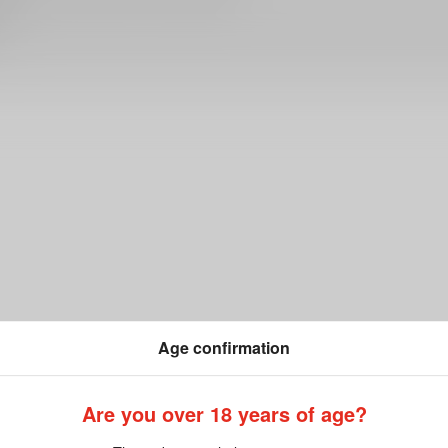
ん。
Age confirmation
Are you over 18 years of age?