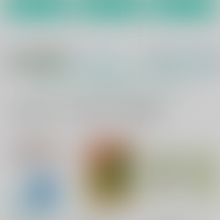
カート
カート
カート
追憶らせん
素直な彼の作り方
虹色天球
虹色天球
688
688
円
円
（税込）
（税込）
ファルコム
ファルコム
ユーシス×リィン
ユーシス×リィン
もっと見る！
サンプル
サンプル
一緒に買われている同人作品または類似商品
カート
カート
春は君の瞳に
この掌で誓いは響く
ビター・エスケープ
虹色天球
虹色天球
虹色天球
688
688
688
円
円
円
（税込）
（税込）
（税込）
ファルコム
ファルコム
ファルコム
ユーシス×リィン
ユーシス×リィン
ユーシス×リィン
サンプル
サンプル
サンプル
カート
カート
カート