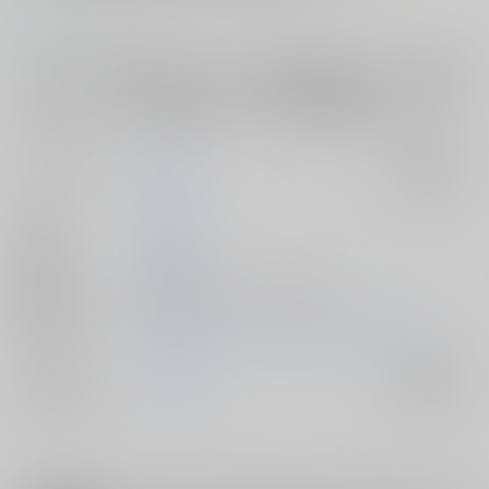
コメント
【Ｕマテリアル狂想曲】にゃんにゃんセットを欲しがるユーシスのため
に、リィンはＵマテリアル稼ぐべく旧校舎探索を提案する。【君と真夏
のようなキスを】←の後日譚。ユーシスから逃げまわるリィンと、やき
もきするユーシス。ある雨の日の夜、二人に決定的な事件が起こる。
サークル名
虹色天球
入荷アラート
作家
おかむに
公開日
2016/07/20
種別/サイズ
電子書籍 - 同人誌/ その他 158p
初出イベント
2014/08/15 コミックマーケット86（1日目）
ジャンル/
ファルコム
入荷アラート
サブジャンル