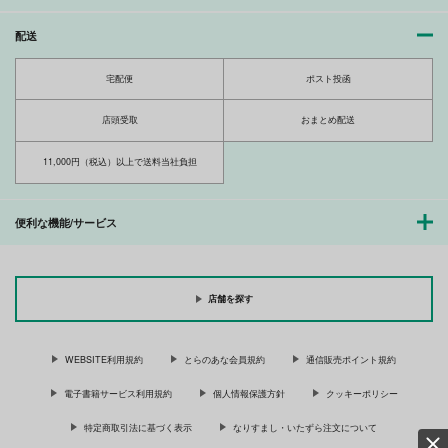
虹色天球
688
308
円
円
（税込）
（税込）
配送
688
円
（税込）
ナハト
ユーシス×リィン
ユーシス×リィン
宅配便
ポスト投函
サンプル
サンプル
サンプル
店頭受取
おまとめ配送
作品詳細
作品詳細
作品詳細
11,000円（税込）以上で送料当社負担
便利な機能/サービス
店舗を探す
WEBSITE利用規約
とらのあな会員規約
通信販売ポイント規約
電子書籍サービス利用規約
個人情報保護方針
クッキーポリシー
CAMEL RED
罪の果実
あるあいのうた
虹色水槽
紫区
g.k.p.
特定商取引法に基づく表示
なりすまし・いたずら注文について