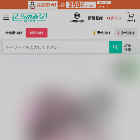
新規登録
ログイン
Language
カート
全年齢向け
成年向け
男性向け
女性向け
詳細
検索
とらのあな電子書籍
虹色天球
Ｕマテリアル狂想曲