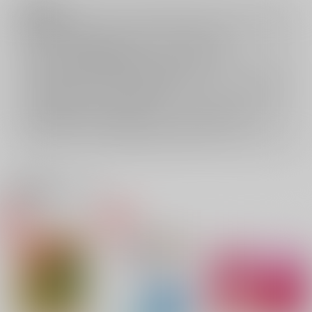
注意事項
ご購入後の返品・キャンセルは一切お受けできません。
ご購入前に必ず
推奨環境
を満たしているかご確認下さい。
ご購入した作品の閲覧方法は
こちら
をご覧下さい。
ご購入時にクレジットカードの決済が必須となります。無料販売され
ている作品につきましても同様です。
セット値引き
は、無料/半額キャンペーンとの併用は出来ません。
表示されているページ数は実際と異なる場合がございます。
関連商品(サークル)