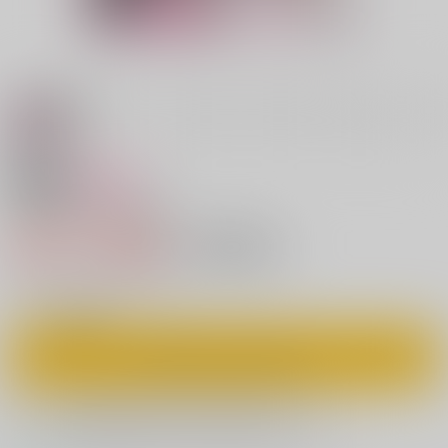
18禁
女性向け
Ｕマテリアル狂想曲
688円（税込）
キャンセル不可
6
通販ポイント：
pt獲得
？
◯
：在庫あり
カートに入れる
欲しいものリストに追加