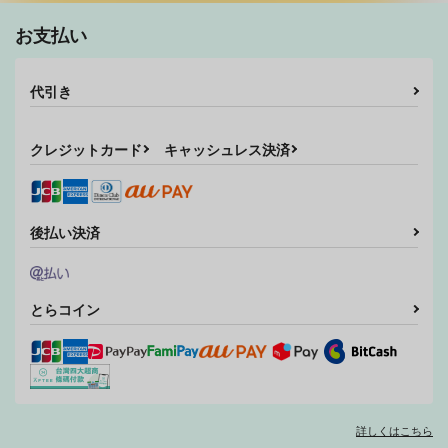
追憶らせん
ビター・エスケープ
この掌で誓いは響く
虹色天球
虹色天球
虹色天球
お支払い
688
688
688
円
円
円
（税込）
（税込）
（税込）
ユーシス×リィン
ユーシス×リィン
ユーシス×リィン
代引き
サンプル
サンプル
サンプル
クレジットカード
キャッシュレス決済
作品詳細
作品詳細
作品詳細
後払い決済
とらコイン
春は君の瞳に
Tie a Link of Passio
暁遊撃隊
詳しくはこちら
n!
虹色天球
巣田MAGA屋