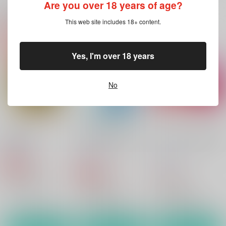
Are you over 18 years of age?
関連商品(カップリング)
This web site includes 18+ content.
春は君の瞳に
この掌で誓いは響く
ビター・エスケープ
虹色天球
虹色天球
虹色天球
Yes, I'm over 18 years
688
688
688
円
円
円
（税込）
（税込）
（税込）
ファルコム
ファルコム
ファルコム
No
ユーシス×リィン
ユーシス×リィン
ユーシス×リィン
サンプル
サンプル
サンプル
カート
カート
カート
追憶パズル
今日は虹が降るでしょ
Tie a Link of Passion
う
!
虹色天球
虹色天球
虹色天球
706
円
専売
（税込）
706
688
円
専売
円
（税込）
（税込）
ファルコム
ファルコム
ファルコム
ユーシス×リィン
ユーシス×リィン
ユーシス×リィン
サンプル
サンプル
サンプル