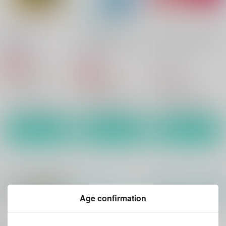
追憶パズル
今日は虹が降るでしょ
Tie a Link of Passion
う
!
虹色天球
虹色天球
虹色天球
706
円
専売
（税込）
706
688
円
専売
円
（税込）
（税込）
ファルコム
ファルコム
ファルコム
ユーシス×リィン
ユーシス×リィン
ユーシス×リィン
サンプル
サンプル
サンプル
カート
カート
カート
Age confirmation
もっと見る！