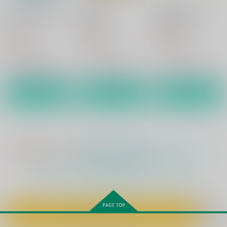
今日は虹が降るでしょ
追憶パズル
素直な彼の作り方
う
虹色天球
虹色天球
虹色天球
706
688
円
円
（税込）
（税込）
706
円
（税込）
ユーシス×リィン
ユーシス×リィン
ユーシス×リィン
サンプル
サンプル
サンプル
作品詳細
作品詳細
作品詳細
追憶らせん
素直な彼の作り方
虹色天球
虹色天球
688
688
円
円
（税込）
（税込）
もっと見る！
ファルコム
ファルコム
ユーシス×リィン
ユーシス×リィン
サンプル
サンプル
カートに入れる
カート
カート