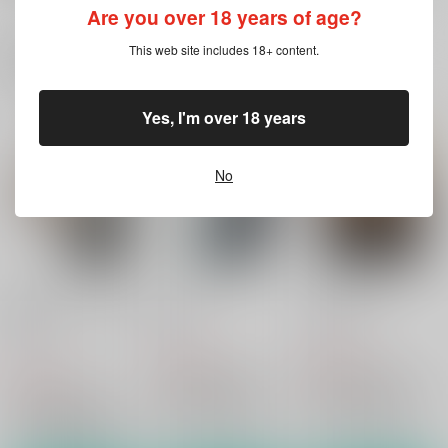
もっと見る！
Are you over 18 years of age?
This web site includes 18+ content.
関連商品(カップリング)
春の見る夢
Desire for exclusive
I wish…
Yes, I'm over 18 years
possession
D-1
D-1
D-1
550
385
円
専売
円
専売
（税込）
（税込）
No
770
円
専売
（税込）
テニスの王子様
テニスの王子様
テニスの王子様
跡部景吾×手塚国光
跡部景吾×手塚国光
跡部景吾×手塚国光
サンプル
サンプル
サンプル
カート
カート
カート
変わること、かわらな
protege
photogene
いもの
D-1
D-1
D-1
653
688
円
円
（税込）
（税込）
859
円
（税込）
PSYCHO-PASS サイコパス
PSYCHO-PASS サイコパス
PSYCHO-PASS サイコパス
狡噛慎也×宜野座伸元
狡噛慎也×宜野座伸元
狡噛慎也×宜野座伸元