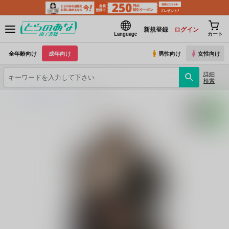
新規登録
ログイン
Language
カート
全年齢向け
成年向け
男性向け
女性向け
詳細
検索
とらのあな電子書籍
D-1
楽園の在処