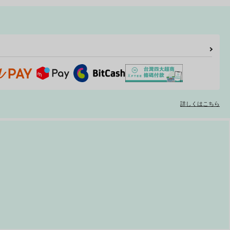
OOM#16-2008
侍CUPIED
緬羊亭
DemonKiss
21
1,100
円
円
（税込）
（税込）
赤司征十郎×黒子テツヤ
片倉小十郎×伊達政宗×真田幸村
サンプル
作品詳細
サンプル
作品詳細
詳しくはこちら