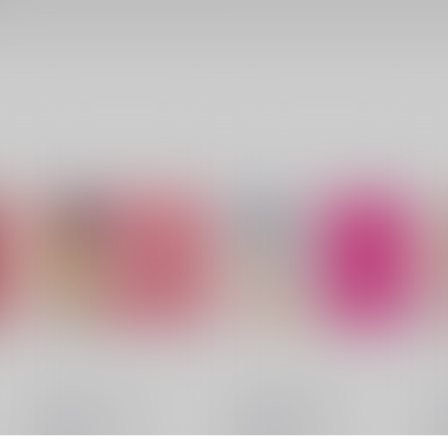
Strawberry Lover
Strawberry Heart
S
Rala-Mie
Rala-Mie
R