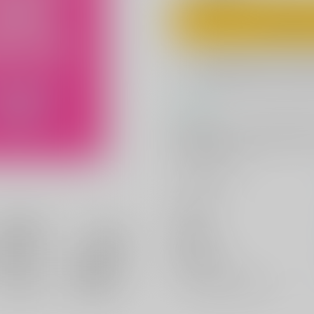
カ
欲しいものリスト
コメント
聖○士星矢、シャカ×一輝本。成
した暑い国で熱いひと時を。何だ
回手直ししました。
サークル名
作家
公開日
種別/サイズ
ジャンル/
サブジャンル