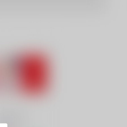
trawberry Cream
ala-Mie