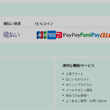
蠍座紳士
Eternal spirit
R
後払い決済
とらコイン
ＨＡＰＰＹ☆ＳＣＯＲＰＩＯ
ＨＡＰＰＹ☆ＳＣＯＲＰＩＯ
660
657
8
円
円
（税込）
（税込）
ミロ×カミュ
ミロ×カミュ
サンプル
作品詳細
サンプル
作品詳細
便利な機能/サービス
入荷アラート
ほしいものリスト
ポイントプログラム
メールマガジン購読
初めてのお客様へ
よくあるご質問・お問い合わせ