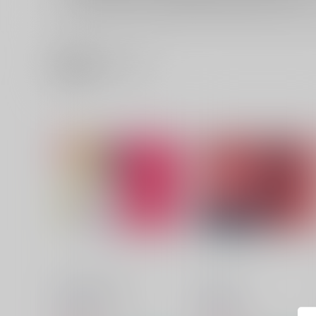
関連商品(サークル)
Strawberry Time
heavenly
Rala-Mie
Rala-Mie