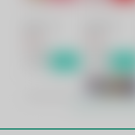
Strawberry Lover
Strawberry Cream
Rala-Mie
Rala-Mie
688
657
円
円
（税込）
（税込）
シャカ×一輝
シャカ×一輝
サンプル
作品詳細
サンプル
作品詳細