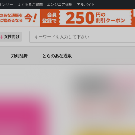
Bオンリー
よくあるご質問
エンジニア採用
アルバイト
女性向け
刀剣乱舞
とらのあな通販
18禁
女性向
Strawberry Hone
688円（税込
6
通販ポイント：
pt獲得
？
◯
：在庫あり