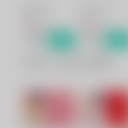
Strawberry Time
Strawberry Lover
Rala-Mie
Rala-Mie
550
688
円
円
（税込）
（税込）
聖闘士星矢
シャカ×一輝
聖闘士星矢
シャカ×一輝
サンプル
カート
サンプル
カー
一緒に買われている同人作品または類似商品