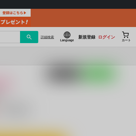
新規登録
ログイン
詳細
検索
Language
カート
ポストする
LINEで送る
け
y
）
キャンセル不可