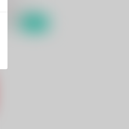
57
円
（税込）
聖闘士星矢
シャカ×一輝
サンプル
カート