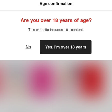
Age confirmation
688
773
6
円
円
（税込）
（税込）
聖闘士星矢
シャカ×一輝
聖闘士星矢
シャカ×一輝
Are you over 18 years of age?
ト
サンプル
カート
サンプル
カート
This web site includes 18+ content.
No
Yes, I'm over 18 years