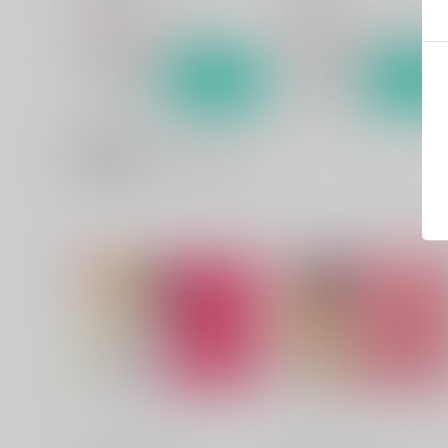
550
516
円
円
（税込）
（税込）
聖闘士星矢
シャカ×一輝
ONE PIECE
ベン×シャンクス
サンプル
カート
サンプル
カー
関連商品(カップリング)