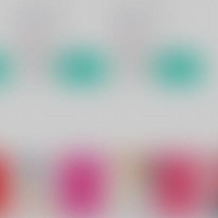
Strawberry Heart
Strawberry Cream
Rala-Mie
Rala-Mie
773
657
円
円
（税込）
（税込）
聖闘士星矢
シャカ×一輝
聖闘士星矢
シャカ×一輝
ト
サンプル
カート
サンプル
カート