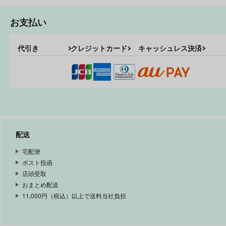
お支払い
PlasticMaze
鏡空災果
代引き
クレジットカード
キャッシュレス決済
Przm Star
Przm Star
550
550
円
円
（税込）
（税込）
ミロ×カミュ
サンプル
作品詳細
サンプル
作品詳細
配送
宅配便
ポスト投函
店頭受取
おまとめ配送
11,000円（税込）以上で送料当社負担