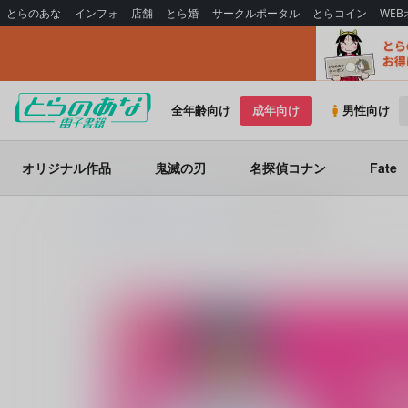
とらのあな
インフォ
店舗
とら婚
サークルポータル
とらコイン
WE
全年齢向け
成年向け
男性向け
オリジナル作品
鬼滅の刃
名探偵コナン
Fate
とらのあな電子書籍
Rala-Mie
Strawberry Honey