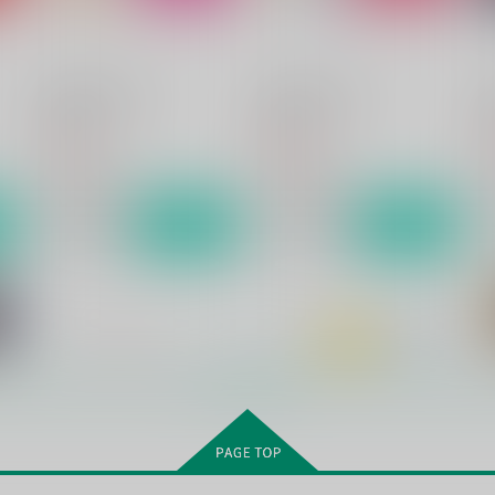
Strawberry Heart
Strawberry Time
h
Rala-Mie
Rala-Mie
R
773
550
5
円
円
（税込）
（税込）
シャカ×一輝
シャカ×一輝
サンプル
作品詳細
サンプル
作品詳細
もっと見る！