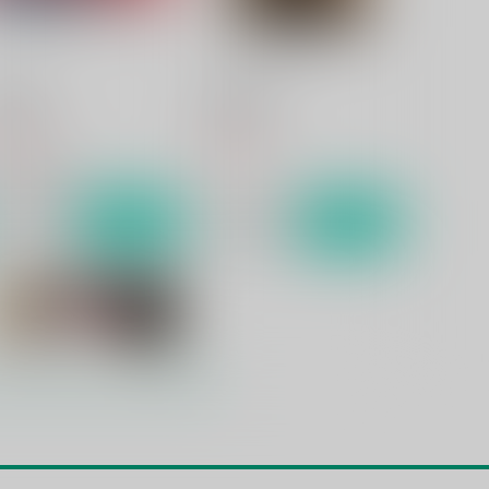
eavenly
LostWords
ala-Mie
Przm Star
16
330
円
円
（税込）
（税込）
ベン×シャンクス
サンプル
作品詳細
サンプル
作品詳細