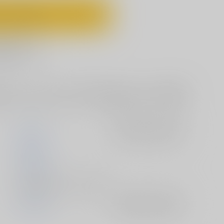
ートに入れる
に追加
人向け。シャカからバカンスに誘われた一輝。あっという間に到着
かんだでラブラブな二人です。 ※一部印刷がかすれていた所は今
Rala-Mie
入荷アラート
を設定
本堂真琴
2016/07/20
電子書籍 - 同人誌/ その他 32p
聖闘士星矢
入荷アラート
を設定