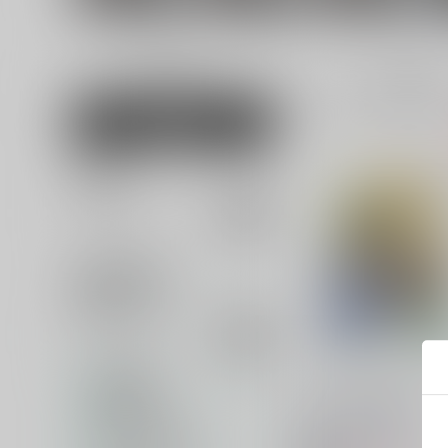
男性向け
全年齢
29
女性向け
並び順
追加検索条件
追加キーワード
カテゴリ
対象年齢
羅刹と鬼は夢魔を見ゆ
専売フラグ名
Ag+
/
ゆきの銀音
キャラクター名