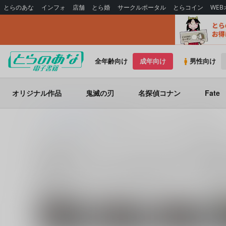
とらのあな
インフォ
店舗
とら婚
サークルポータル
とらコイン
WE
全年齢向け
成年向け
男性向け
オリジナル作品
鬼滅の刃
名探偵コナン
Fate
とらのあな電子書籍
2013/08/12 コミックマーケット84（3日目）
2013/08/12 コミックマーケット84（
2013/08/12 コミックマーケット84（3日目）
に関する
電子
BASARA
に関する人気作品を多数揃えております。
2013
関連キャラクター
関連
沖
伊達政宗
片倉小十郎
松永久秀