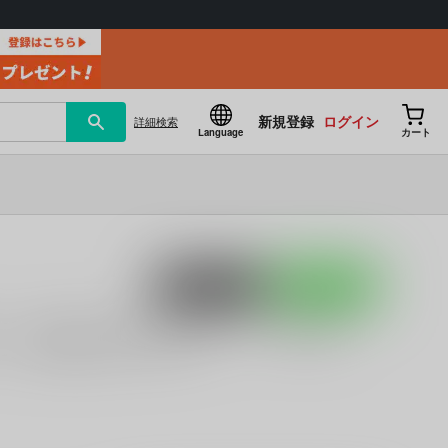
新規登録
ログイン
詳細
検索
Language
カート
ポストする
LINEで送る
」
「
ＧＯＬＤ●ＦＩＳＨ
(
DemonKiss
)」
など
薄桜鬼
戦国
とらのあな通販にお任せください。