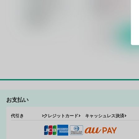
1,203
円
18禁
（税込）
カップリング名
薄桜鬼
沖田総司×雪村千
在庫状況
○：在庫あり
価格帯
サンプル
カ
お支払い
代引き
クレジットカード
キャッシュレス決済