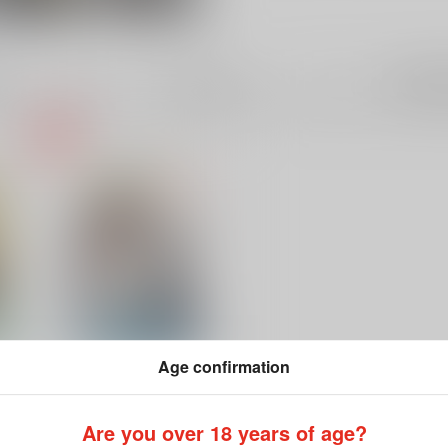
成年
電子書
件
54件
Age confirmation
ＧＯＬＤ●ＦＩＳＨ
Are you over 18 years of age?
DemonKiss
/
MAM☆RU