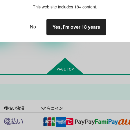
550
円
18禁
（税込）
This web site includes 18+ content.
鶴
戦国BASARA
片倉小十郎×伊達政宗
伊達政宗
片倉小十郎
○：在庫あり
No
Yes, I'm over 18 years
松永久秀
ート
サンプル
カート
後払い決済
とらコイン