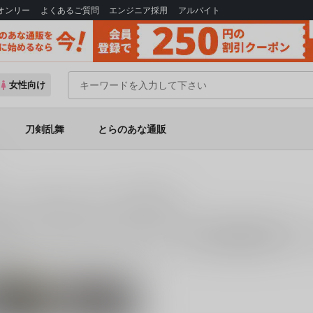
Bオンリー
よくあるご質問
エンジニア採用
アルバイト
女性向け
刀剣乱舞
とらのあな通販
3日目） の同人誌一覧（電子書籍）
書籍
は、
2
件お取り扱いがございます。
「
羅刹と鬼は夢魔を見ゆ
(
Ag+
)
/08/12 コミックマーケット84（3日目）
に関する
電子書籍
を探すなら、
カップリング
田総司×雪村千
片倉小十郎×伊達
鶴
政宗