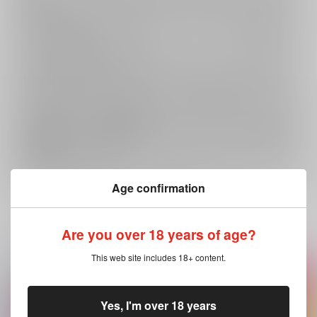
発送タイミングは、それぞれのおまとめ日・配送サイクルによって異なり
ます。
おまとめ日が異なる場合、発送は別々となり、それぞれのお荷物毎に送
料・手数料が掛かります。
【まとめ買い】に含まれる商品のうちには、キャンセル不可商品が含
まれているケースがございます。
各商品のご注意事項につきましては、ご確認の上お買い求めください。
【まとめ買い】に含まれる商品のうちには《再販予約》の同人作品が
含まれているケースがございます。
その商品について、一定期間に一定総数のご予約お申し込みが無かった場
合、自動キャンセルとなります。
《再販予約》のご注意事項につきましては、以下のリンクをご確認の上お
買い求めください。
ご利用ガイド：再販予約とはどのような注文になりますか
Age confirmation
Are you over 18 years of age?
一緒に買われている同人作品または類似商品
This web site includes 18+ content.
Yes, I'm over 18 years