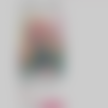
一緒に買われている商品
Nightshow
酒とすけべ絵は二十歳から
vol.2
みずあさぎ
chicken
629
円
（税込）
330
円
（税込）
×女審神者
水木×ゲゲ郎
サンプル
作品詳細
サンプル
作品詳細
勇者パーティーにかわいい子
がいたので、告白してみ
た。 14
双葉社
792
円
（税込）
サンプル
作品詳細