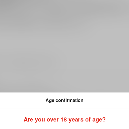
可能性がございます。
酒は禁止されており、酒類の販売には年齢確認が義務付け
の発育に悪影響を与える恐れがあります。
ださい。詳細は
こちら
をご覧ください。
ますようよろしくお願い致します。
時に各商品詳細ページにて予めご確認下さい。
Age confirmation
約商品》（※取寄せも予約と同様）と 弊社に在庫がある《販売中商品》が混在す
数料が掛かります。
Are you over 18 years of age?
ではございません。