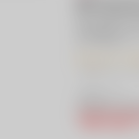
新潟県産「五百万石」で醸
変更し、更なる進化を遂げ
精米歩合50％の華錦で醸した、
青天井という名の通り、香りと味
上品かつ穏やかな香りと、淡麗で
けること間違いありません。
冷やすことで爽快さが映え、すっ
す。
美味しい飲み方：冷やして・室温
「蔵人美男児」公式ホームページ
≪商品の発送につきまして≫
【美男児お楽しみセット】と【セ
ますが、商品はご一緒での発送と
※同一配送とする場合は、【美男
「配送先情報」「配送方法情報」
ご了承の上、ご注文ください。