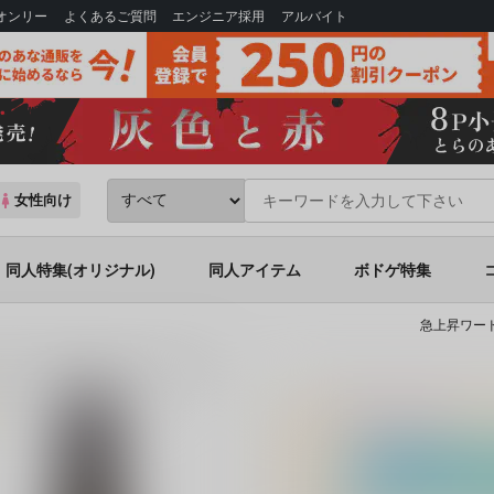
Bオンリー
よくあるご質問
エンジニア採用
アルバイト
女性向け
同人特集(オリジナル)
同人アイテム
ボドゲ特集
急上昇ワード
男児」四十万彗珠（絵 みささぎ楓李）