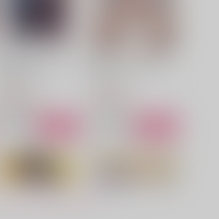
放アクリルスタンド -イメ
聞きたくなかったはずなの
ジシリーズ-
に？！
春八号のサークル
secret garden
,572
1,257
円
円
（税込）
（税込）
楓原万葉×放浪者
十亀条×桜遥
サンプル
作品詳細
サンプル
作品詳細