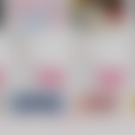
職場体験行こ！
テキーラ・サンセット
万
ー
菌類
月の萩
1,572
1,320
円
円
（税込）
（税込）
1
成田狂児×岡聡実
七海建人×灰原雄
サンプル
作品詳細
サンプル
作品詳細
もっと見る！