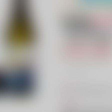
18禁
女性向
【美男児贅沢セッ
（絵 みささぎ楓
6,050円（税
55
通販ポイント：
pt獲得
？
╳
：在庫なし
コメント
青天井（純米大吟醸）720ml＋
精米歩合／50％ (C)Tsukurunomor
商品紹介