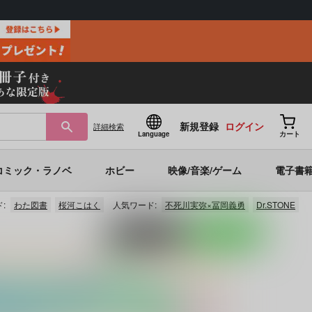
新規登録
ログイン
詳細
検索
Language
カート
コミック・ラノベ
ホビー
映像/音楽/ゲーム
電子書
:
わた図書
桜河こはく
人気ワード:
不死川実弥×冨岡義勇
Dr.STONE
ポストする
LINEで送る