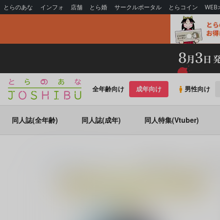
とらのあな
インフォ
店舗
とら婚
サークルポータル
とらコイン
WE
全年齢向け
成年向け
男性向け
同人誌(全年齢)
同人誌(成年)
同人特集(Vtuber)
とらのあな通販
同人アイテム
【美男児贅沢セット】「蔵人美