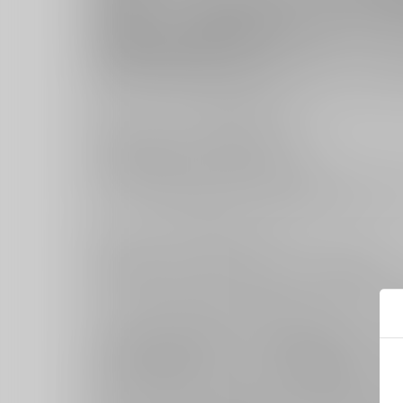
※諸事情により商品仕様等、若干変更する
※法律により20歳未満の酒類の購入や飲
※飲酒運転は絶対にやめましょう。
※妊娠中や授乳期の飲酒は、 胎児・乳児
キャンセルについては
こちら
をご覧下さい。
返品については
こちら
をご覧下さい。
おまとめ配送については
こちら
をご覧下さい。
再販投票については
こちら
をご覧下さい。
イベント応募券付商品などをご購入の際は毎度便をご利用く
■【まとめ買い】のご注意事項につきまして
【まとめ買い】はご注文時に一括にカートに入れる機能です。
その為、以下の点につきましてご留意いただきご注文いただき
ご購入条件などの商品毎のご注意事項につきましては、注文
【まとめ買い】商品の中には、各商品の販売状況により《予
予約商品と販売中商品はそれぞれカートが別になります。
その際、発送は別々となると、それぞれのお荷物毎に送料・手
【まとめ買い】商品は、発送でのおまとめをお約束したもの