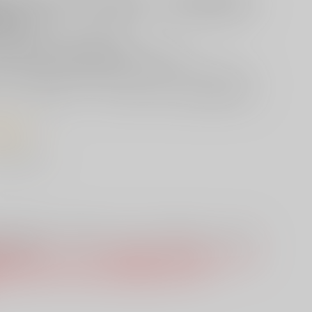
していた青天井を、熊本県オリジナル酒米「華錦」に
た逸品。
熊本でも数少ない純米大吟醸酒です。
わいを天井知らずに追求して醸した渾身の銘酒。
キレのある口当たりが特徴で、水のようにスーッとお飲みいただ
きりとした喉越しは、どんなお料理・食材にも相性抜群の逸品で
・熱燗
は
こちら
から！
ット限定品】「蔵人美男児」八勺升 のご注文時のカートは分かれ
なります。
児お楽しみセット】と【セット限定品】「蔵人美男児」八勺升 の
「お支払い方法」を合わせて頂く必要がございます。