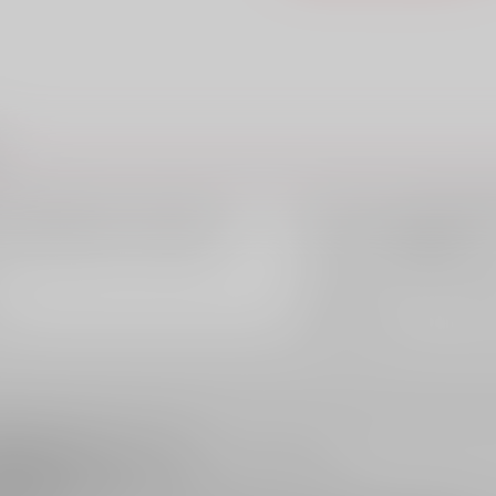
。
ツクルノモリ
サークル
/
」四十万彗珠（絵 みささぎ楓李）
みささぎ楓李
作家
/
ツクルノモリ
サークル
/
なし
作家
/
律で禁止されています。
化粧箱内に同梱してお送りしております。