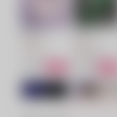
桜貝の小切手
Tryst within a cell
おみずまんじゅう
万年茶々々
1,100
1,257
円
円
（税込）
（税込）
フロイド×リドル
食満留三郎×潮江文次郎
サンプル
作品詳細
サンプル
作品詳細