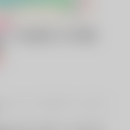
け
ト】「蔵人美男児」四十万彗珠
李）
込）
A4スエードタペストリーのセット商品です。アルコール分／15度、
i