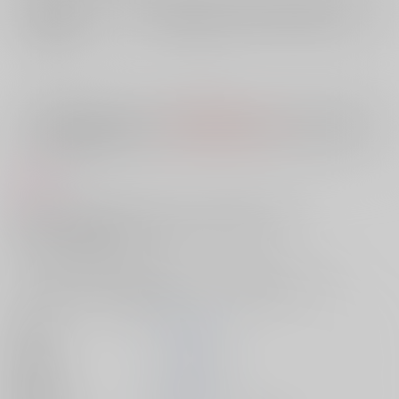
店舗在庫
欲しいものリストに追加
入荷目安
10日
※ この商品は【配送方法】に
AOCS
は選択できません。
予めご了承の
上、ご注文ください。
商品紹介
注文はお決まりですか? ご一緒に……私も味わいませんか?
ぷりっぷりの果実が奥の奥まで白濁シロップびたし!
好きなだけ召し上がれ☆
「ラッキーすけべ」からエスカレートする「濃厚エッチ」の数々
これが山吹ざらめ色の妄想疾走(オーヴァ・ドライブ)!?
著者
山吹ざらめ
出版社
コアマガジン
発売日
2013/10/31