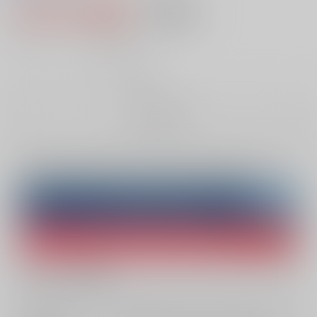
1,100円（税込）
AOCS
不可
10
通販ポイント：
pt獲得
？
╳
：在庫なし
お取り寄せ
Overseas customers can also purchase from here
Purchase on ZenMarket
Ship internationally via RAKUFUN
What is ZenMarket
?
What is RAKUFUN
?