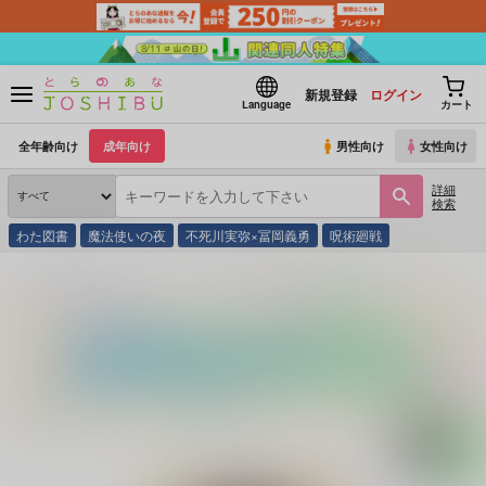
新規登録
ログイン
Language
カート
全年齢向け
成年向け
男性向け
女性向け
詳細
検索
わた図書
魔法使いの夜
不死川実弥×冨岡義勇
呪術廻戦
とらのあな通販
コミック・ラノベ・書籍
半熟プラムとシュガーシロップ