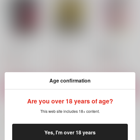
あやめとあまね
オッドマン11
超熱帯夜orgy
コアマガジン
コアマガジン
コアマガジン
990
1,100
1,100
円
円
円
（税込）
（税込）
（税込）
サンプル
サンプル
サンプル
Age confirmation
カート
カート
カート
Are you over 18 years of age?
This web site includes 18+ content.
Yes, I'm over 18 years
もっと見る！