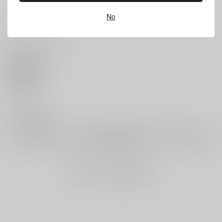
No
いいね・レビュー
XYZ白書 white paper
コアマガジン
0
1,100
円
（税込）
いいね
サンプル
0
カート
レビュー数
レビューを書く
まだレビューはありません