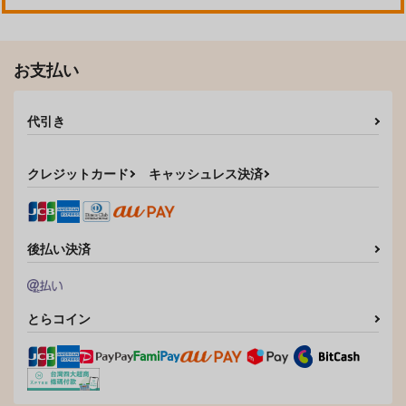
お支払い
代引き
クレジットカード
キャッシュレス決済
後払い決済
とらコイン