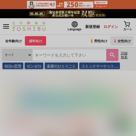
新規登録
ログイン
Language
カート
全年齢向け
成年向け
男性向け
女性向け
詳細
検索
狛治×恋雪
ゼンゼロ
薬屋のひとりごと
コミックマーケット…
とらのあな通販
コミック・ラノベ・書籍
砂の螺旋
とらのあなBLコミックフェア2026開催中！