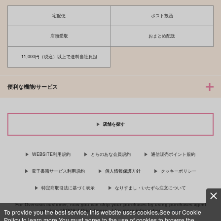
宅配便
ポスト投函
店頭受取
おまとめ配送
11,000円（税込）以上で送料当社負担
便利な機能/サービス
店舗を探す
WEBSITE利用規約
とらのあな会員規約
通信販売ポイント規約
電子書籍サービス利用規約
個人情報保護方針
クッキーポリシー
特定商取引法に基づく表示
なりすまし・いたずら注文について
For Overseas customer, now you can ship your purchases by using purchases agent
services “AOCS”! Click {more…} for more information …
more
To provide you the best service, this website uses cookies.See our Cookie
Policy to learn more.You must agree to the use of cookies to browse the