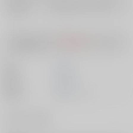
店舗在庫
欲しいものリストに追加
入荷目安
10日
※ この商品は【配送方法】に
AOCS
は選択できません。
予めご了承の
上、ご注文ください。
著者
葵 ゆな
出版社
大洋図書
発売日
2005/01/01
種別/サイズ
書籍 - コミック/ Ｂ６
#
BLコミックフェア2026