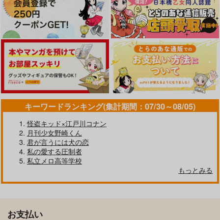
キーワードランキング(集計期間：07/30～08/05)
怪盗キッド×江戸川コナン
月刊少女野崎くん
君が言うには犬の恋
私の愛する圧制者
私立メロ高等学校
もっとみる
お支払い