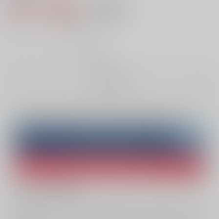
660円（税込）
AOCS
不可
6
通販ポイント：
pt獲得
？
╳
：在庫なし
お取り寄せ
Overseas customers can also purchase from here
Purchase on ZenMarket
Ship internationally via RAKUFUN
What is ZenMarket
?
What is RAKUFUN
?