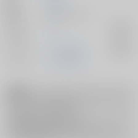
発行日
2026/05/06
種別/サイズ
同人誌 - 漫画/ Ａ５ 64p
ジャンル/
ギヴン
入荷アラート
サブジャンル
カップリング
上ノ山立夏×佐藤真冬
入荷アラート
メインキャラ
上ノ山立夏
佐藤真冬
注意事項
キャンセルについては
こちら
をご覧下さい。
返品については
こちら
をご覧下さい。
おまとめ配送については
こちら
をご覧下さい。
再販投票については
こちら
をご覧下さい。
イベント応募券付商品などをご購入の際は毎度便をご利用ください。
詳細は
こちら
をご覧ください。