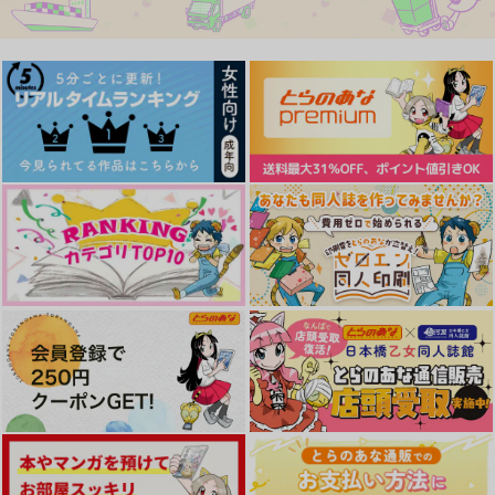
またキミに恋をする
信仰が終わった神は君
どの世界線でも君と恋
に恋をする
をする運命2
ため息つきたい
ハチミツ過剰摂取
ネコちゃん
787
円
（税込）
472
1,100
円
円
（税込）
（税込）
フロイド×リドル
五条悟×女夢主
糸師凛×潔世一
サンプル
サンプル
サンプル
作品詳細
作品詳細
作品詳細