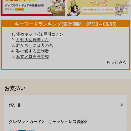
キーワードランキング(集計期間：07/30～08/05)
怪盗キッド×江戸川コナン
月刊少女野崎くん
君が言うには犬の恋
私の愛する圧制者
私立メロ高等学校
また君と恋をする 1
どの世界線でも君と恋
もっとみる
をする運命
ほんわさび
ネコちゃん
2,357
円
（税込）
787
円
（税込）
久々知兵助×尾浜勘右衛門
糸師凛×潔世一
お支払い
サンプル
サンプル
代引き
作品詳細
作品詳細
クレジットカード
キャッシュレス決済