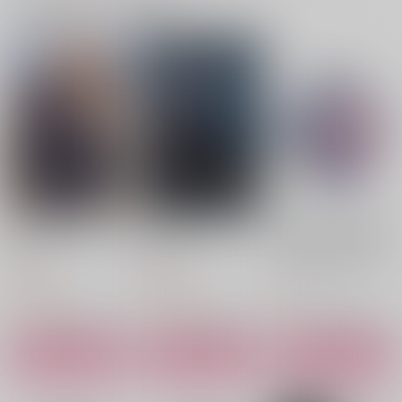
一緒に買われている商品
GIVEN BACK SIDE 0
1
キヅナツキ
787
円
（税込）
オリジナル
上ノ山立夏×佐藤真冬
サンプル
カート
君となら恋をしてみて
君となら恋をしてみて
【10pt】【アクリルキ
彼岸に至るなれ
【特典付】ギヴンカレ
燎火を灯す
も 7
も 8
ーホルダー】山森ぽて
ンダー2026
まるのみ
と『君と耳から恋をす
OXOX
白泉社
白泉社
幻冬舎コミックス
キヅナツキ
る』(とらのあなBLコ
2,515
1,010
円
円
ミックフェア2026)
792
792
（税込）
0
（税込）
円
円
円
（税込）
（税込）
990
円
（税込）
蒼月衛人×澄野拓海
流川楓×桜木花道
佐藤真冬
サンプル
サンプル
サンプル
サンプル
サンプル
サンプル
作品詳細
作品詳細
作品詳細
作品詳細
作品詳細
作品詳細