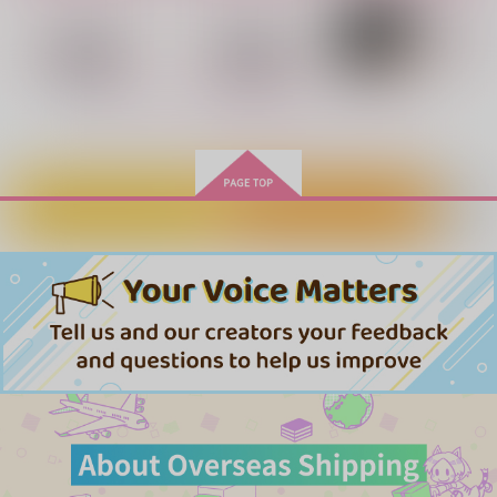
もっと見る！
カートに入れる
ワンクリック購入
【有償特典】16P小冊
【有償特典】16P小冊
バイトの宮川君は店長
子&アクリルスタンド
子（君と耳から恋をす
が好き 2
Never My Eve
BAD TRIP★JUNK BO
君とずっと！
セット（君と耳から恋
る）
Y
幻冬舎コミックス
幻冬舎コミックス
KADOKAWA
エイトボール
赤飯三合
をする）
歯列矯正倶楽部
2,200
420
1,430
944
円
円
787
円
（税込）
（税込）
円
（税込）
円
（税込）
（税込）
890
円
（税込）
Eden
潔世一×カイザー
サンプル
サンプル
サンプル
モブ×漣ジュン
作品詳細
作品詳細
作品詳細
サンプル
サンプル
サンプル
作品詳細
作品詳細
作品詳細