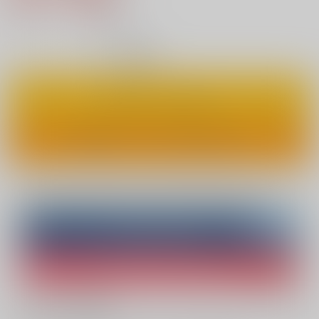
7
通販ポイント：
pt獲得
？
◯
：在庫あり
カートに入れる
ワンクリックで今すぐ買う
Overseas customers can also purchase from here
Purchase on ZenMarket
Ship internationally via RAKUFUN
What is ZenMarket
?
What is RAKUFUN
?