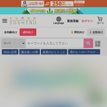
新規登録
ログイン
Language
カート
全年齢向け
成年向け
男性向け
女性向け
詳細
検索
狛治×恋雪
魔法使いの夜
薬屋のひとりごと
僕のヒーローアカデ…
とらのあな通販
同人誌
ブラックコーヒー
君にもう一度恋をする