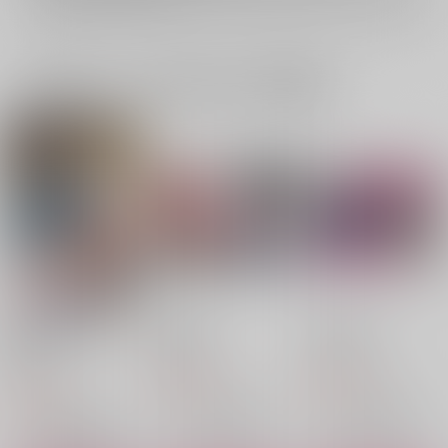
一緒に買われている同人作品または類似商品
噛み砕いた恋を、やり
RECORD
Reflection:I
直す
Ragdoll
うそうそ時
Phototaxis
629
550
円
円
（税込）
（税込）
868
円
（税込）
上ノ山立夏×佐藤真冬
上ノ山立夏×佐藤真冬
上ノ山立夏×佐藤真冬