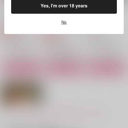
Yes, I'm over 18 years
作品詳細
作品詳細
作品詳細
Reflection:I
噛み砕いた恋を、やり
RECORD
直す
No
うそうそ時
Ragdoll
Phototaxis
550
629
円
専売
円
（税込）
（税込）
868
円
専売
（税込）
ギヴン
ギヴン
ギヴン
上ノ山立夏×佐藤真冬
上ノ山立夏×佐藤真冬
上ノ山立夏×佐藤真冬
サンプル
サンプル
サンプル
カート
カート
カート
据え膳SweetHoney
天使真冬アクスタ
WONDERWALL
DAIHONMEI
キヅナツキ
まるのみ
660
2,357
1,729
円
円
円
（税込）
（税込）
（税込）
佐藤真冬
ファイノン×モーディス
蒼月衛人×澄野拓海
もっと見る！
サンプル
サンプル
サンプル
作品詳細
作品詳細
作品詳細