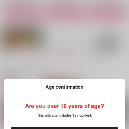
サンプル
サンプル
サンプル
作品詳細
作品詳細
作品詳細
もっと見る！
関連商品(カップリング)
Age confirmation
GIVEN BACK SIDE 0
ギヴン4連クリアしお
悪魔立夏アクスタ
1
り天使と悪魔Ver.
キヅナツキ
キヅナツキ
キヅナツキ
Are you over 18 years of age?
2,357
円
（税込）
787
700
円
円
（税込）
（税込）
上ノ山立夏
This web site includes 18+ content.
佐藤真冬
上ノ山立夏×佐藤真冬
サンプル
サンプル
サンプル