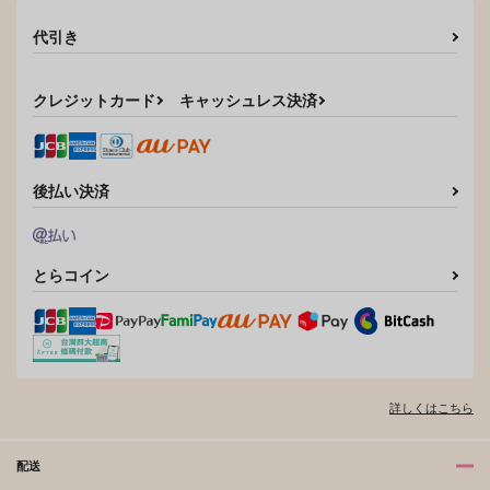
作品詳細
作品詳細
代引き
クレジットカード
キャッシュレス決済
後払い決済
とらコイン
詳しくはこちら
配送