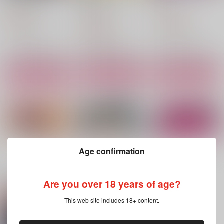
ハート
まみや書房
ヨワミドリ
まみや書房
627
1,572
円
円
（税込）
（税込）
1,280
円
（税込）
スミス×イサミ
スミス×イサミ
スミス×イサミ
サンプル
サンプル
サンプル
作品詳細
作品詳細
作品詳細
Age confirmation
もっと見る！
関連商品(サークル)
Are you over 18 years of age?
This web site includes 18+ content.
君が忘れても
芸術は爆発だ
イサミ！衣装チェンジ
だ！
KF
ひよこドラゴン