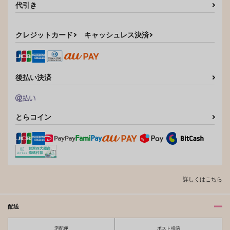
ウルフウッド×ヴァッシュ
代引き
ウルフウッド×ヴァッシュ
ナイブズ×ヴァッシュ
サンプル
サンプル
サンプル
サンプル
サンプル
クレジットカード
キャッシュレス決済
カート
カート
カート
作品詳細
作品詳細
後払い決済
とらコイン
赤いコートにご用心
詳しくはこちら
necorobo
629
円
専売
（税込）
配送
TRIGUN
ウルフウッド×ヴァッシュ
宅配便
ポスト投函