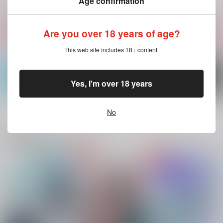
Age confirmation
サンプル
サンプル
サンプル
Are you over 18 years of age?
作品詳細
作品詳細
作品詳細
This web site includes 18+ content.
Yes, I'm over 18 years
もっと見る！
No
関連商品(カップリング)
クレイジー ビ サイ
BEYOND DESIRE
こどもの王国
ダー
ランハニ
犬小屋
東北事変
315
1,100
円
円
（税込）
（税込）
755
円
（税込）
ジェイド×フロイド
マレウス×イデア
フロイド×ジェイド