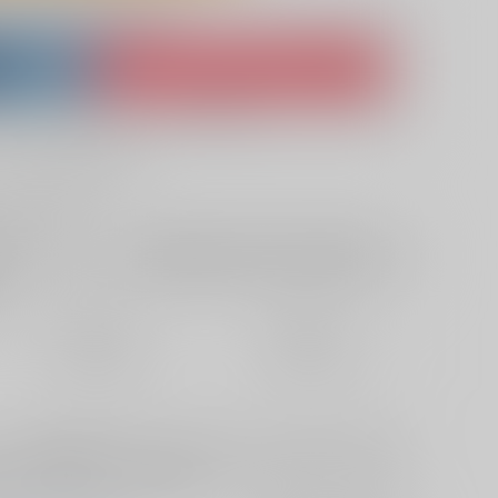
lso purchase from here
ket
Ship internationally via RAKUFUN
 ZenMarket
What is RAKUFUN
?
?
サービス料・手数料
?
ください
?
欲しいものリストに追加
定期便（週1)
定期便（月2)
未定から
未定から
10日以内に発送
14日以内に発送
す。結婚当日初夜、結婚から１週間後、３か月後、半年の4本が
３本）。性描写はそこそこ濃いめで、「二人のはじめて」がテーマ
がちょっとあったりしています。