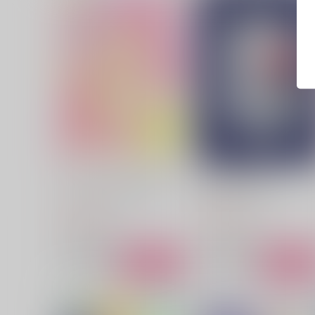
スイーツよりも、甘いもの
夜の向こう側へ
いつだってがけっぷち
いつだってがけっぷち
787
744
円
円
（税込）
（税込）
アスラン×カガリ
アスラン×カガリ
サンプル
作品詳細
サンプル
作品詳細