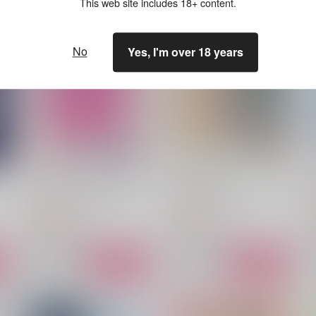
This web site includes 18+ content.
No
Yes, I'm over 18 years
シークレット・ノクターン
アフターサマー
いつだってがけっぷち
いつだってがけっぷち
@
1,085
1,494
1
円
円
（税込）
（税込）
アスラン×カガリ
アスラン×カガリ
サンプル
作品詳細
サンプル
作品詳細