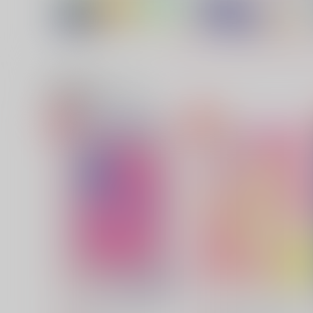
関連商品(サークル)
俺の彼女の酒癖について
追憶のプリズム
雨宿り
papiness
880
1,572
円
円
（税込）
（税込）
アスラン×カガリ
アスラン×カガリ
サンプル
作品詳細
サンプル
作品詳細
シークレット・ノクターン
スイーツよりも、甘いもの