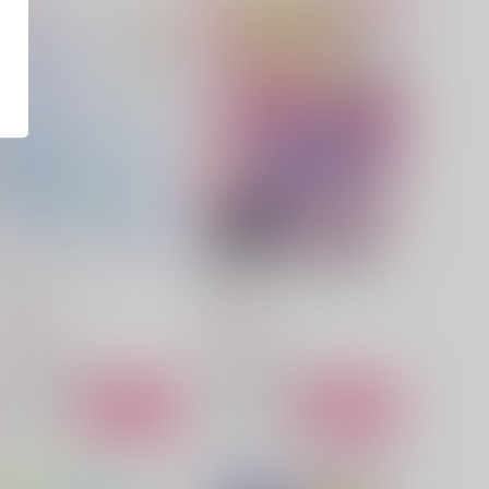
オトメノヒミツ
絶体絶命！マイアモーレ！！
sado
メラメラ
,572
865
円
円
（税込）
（税込）
アスラン×カガリ
アスラン×カガリ
サンプル
作品詳細
サンプル
作品詳細