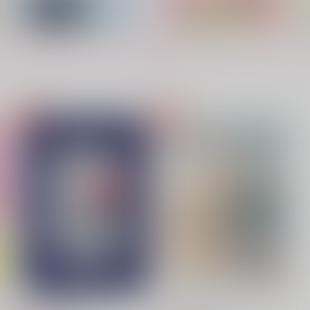
もっと見る！
彷徨うこころの道標
両片想いＵｐｄａｔｅ！
二
いくまる屋。
無限らざにあ
1,257
787
4
円
円
（税込）
（税込）
アスラン×カガリ
アスラン×カガリ
サンプル
作品詳細
サンプル
作品詳細
夜の向こう側へ
アフターサマー