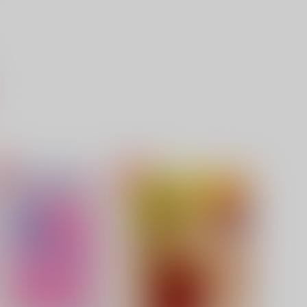
scape
i wanna be with you
カノン
センチメンタル
58
2,357
円
円
（税込）
（税込）
アスラン×カガリ
アスラン×カガリ
サンプル
作品詳細
サンプル
作品詳細