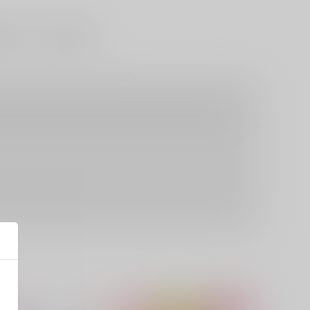
#
トーリー
エロコメ