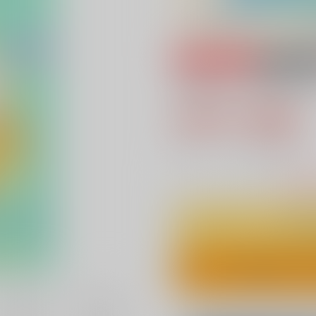
専売
18禁
ハロー、マイハニ
898円（税込
8
通販ポイント：
pt獲得
？
△
：予約残
ワンクリ