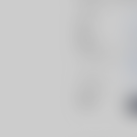
サークル名
いつ
作家
さく
発行日
2026
種別/サイズ
同人誌
ジャンル/
サブジャンル
機動
機動
カップリング
アス
メインキャラ
アス
関連特集