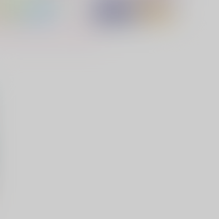
人だけの1LDK
ばら色の人生
七月
BlueLily
72
1,100
円
円
（税込）
（税込）
アスラン×カガリ
アスラン×カガリ
サンプル
作品詳細
サンプル
作品詳細