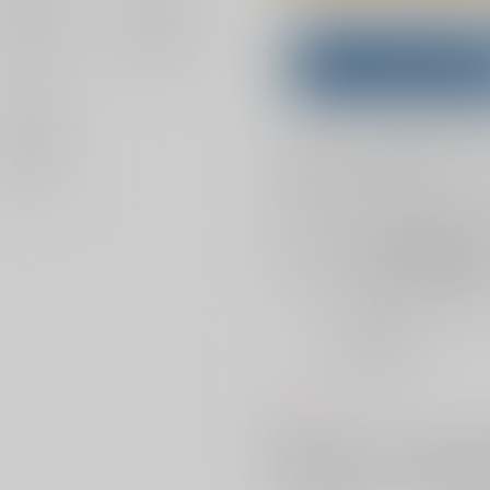
Overseas customers can a
Purchase on ZenMar
What is
お支払い金額：
898円
+
送料+
お支払時期についてはこちらをご覧
店舗在庫
を確認
おまとめ目安と発送目安
?
毎度便
未定から
5日以内に発送
コメント
新婚イチャラブなエッチノベルで
入っています（このうちR18は
です。松葉くずししてみたり即尺