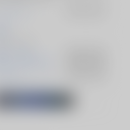
だってがけっぷち
入荷アラート
を設定
らば
/06/21
 - 小説/ Ａ５ 62p
戦士ガンダムSEED
入荷アラート
を設定
戦士ガンダムSEED FREEDOM
入荷アラート
を設定
ラン×カガリ
入荷アラート
を設定
ラン・ザラ
カガリ・ユラ・アスハ