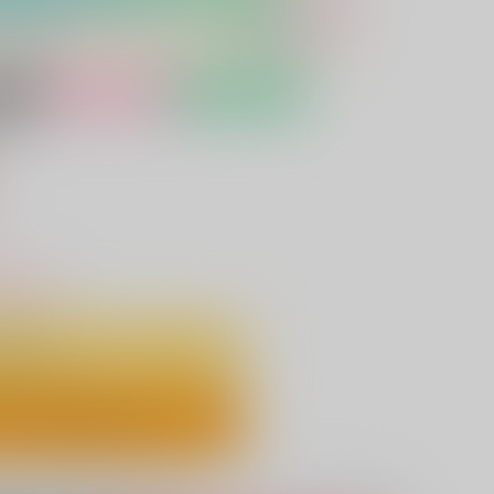
女性向け
予約受付中
ー
）
りわずか
予約する
ックで今すぐ予約