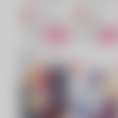
いつだってがけっぷち
いつだってがけっぷち
1,085
787
円
円
専売
専売
（税込）
（税込）
機動戦士ガンダムSEED FREEDOM
機動戦士ガンダムSEED
アスラン×カガリ
アスラン×カガリ
サンプル
カート
サンプル
カー
関連商品(カップリング)
俺と私の話３
生まれた日の祝福をふたり
馬乗りマーメイド
いくまる屋。
900
1,887
円
円
（税込）
（税込）
アスラン×カガリ
アスラン×カガリ
サンプル
作品詳細
サンプル
作品詳細