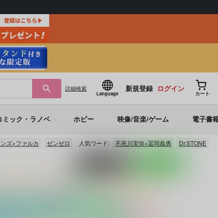
新規登録
ログイン
詳細
検索
Language
カート
コミック・ラノベ
ホビー
映像/音楽/ゲーム
電子書
ンズ×ファルカ
ゼンゼロ
人気ワード:
不死川実弥×冨岡義勇
Dr.STONE
ポストする
LINEで送る