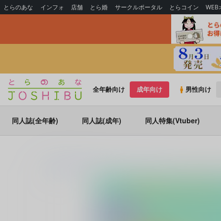
とらのあな
インフォ
店舗
とら婚
サークルポータル
とらコイン
WE
全年齢向け
成年向け
男性向け
同人誌(全年齢)
同人誌(成年)
同人特集(Vtuber)
とらのあな通販
同人誌
いつだってがけっぷち
ハロー、マイ