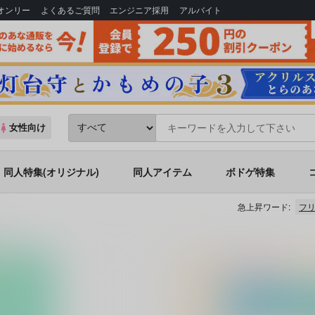
Bオンリー
よくあるご質問
エンジニア採用
アルバイト
女性向け
同人特集(オリジナル)
同人アイテム
ボドゲ特集
急上昇ワード:
フリ
ハニー