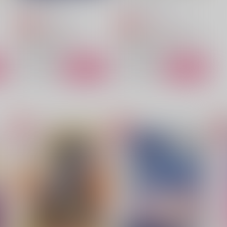
いつだってがけっぷち
いつだってがけっぷち
744
1,494
円
円
専売
専売
（税込）
（税込）
機動戦士ガンダムSEED
機動戦士ガンダムSEED FREEDOM
アスラン×カガリ
アスラン×カガリ
ト
サンプル
カート
サンプル
カート
で
放課後アフロディジアック
慟哭の空
E
かりぺろぺろ
NORTHERN CROSS
912
1,166
8
円
円
（税込）
（税込）
アスラン×カガリ
アスラン×カガリ
サンプル
作品詳細
サンプル
作品詳細