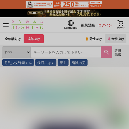
新規登録
ログイン
Language
カート
全年齢向け
成年向け
男性向け
女性向け
詳細
検索
月刊少女野崎くん
桜河こはく
夢主
鬼滅の刃
とらのあな通販
同人誌
ふたつかわ
溺れる熱帯魚