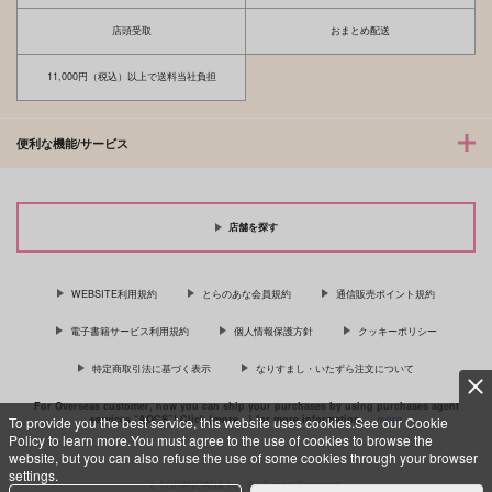
店頭受取
おまとめ配送
11,000円（税込）以上で送料当社負担
便利な機能/サービス
店舗を探す
WEBSITE利用規約
とらのあな会員規約
通信販売ポイント規約
電子書籍サービス利用規約
個人情報保護方針
クッキーポリシー
特定商取引法に基づく表示
なりすまし・いたずら注文について
For Overseas customer, now you can ship your purchases by using purchases agent
services “AOCS”! Click {more…} for more information …
more
To provide you the best service, this website uses cookies.See our Cookie
Policy to learn more.You must agree to the use of cookies to browse the
website, but you can also refuse the use of some cookies through your browser
settings.
c TORANOANA Inc, All Rights Reserved.