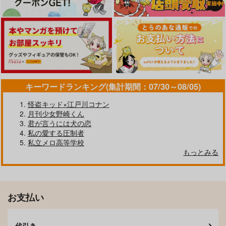
カート
カート
カート
キーワードランキング(集計期間：07/30～08/05)
怪盗キッド×江戸川コナン
月刊少女野崎くん
幸福についての断章
明日晴れたら
君が言うには犬の恋
踏んだり蹴ったり
GAMMAEDGE
私の愛する圧制者
1,100
1,572
私立メロ高等学校
円
円
（税込）
（税込）
もっとみる
匣の中
不死川実弥×冨岡義勇
不死川実弥×冨岡義勇
ことのあん
サンプル
サンプル
944
円
専売
（税込）
作品詳細
作品詳細
鬼滅の刃
お支払い
冨岡義勇×不死川実弥
サンプル
代引き