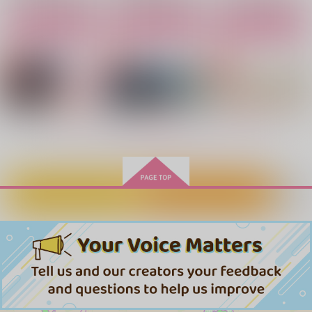
作品詳細
作品詳細
作品詳細
カート
カート
カート
もっと見る！
カートに入れる
ワンクリック購入
もう一度きみと
かみついたそのあとで
触手ですがナニか？
◯◯しないと出られな
セフレから恋人への方
異物
Norns
ドソクゲンキン
DIMMILK
い部屋ァ!? 2-後編・
程式 -side G-
カナリヤ
787
787
1,572
終-
円
円
円
（税込）
（税込）
（税込）
take no break
紺碧屋
858
円
専売
不死川実弥×冨岡義勇
不死川実弥×冨岡義勇
不死川実弥×冨岡義勇
（税込）
630
880
円
円
専売
専売
（税込）
（税込）
鬼滅の刃
鬼滅の刃
鬼滅の刃
サンプル
サンプル
サンプル
冨岡義勇×不死川実弥
冨岡義勇×不死川実弥
冨岡義勇×不死川実弥
作品詳細
作品詳細
作品詳細
サンプル
サンプル
サンプル