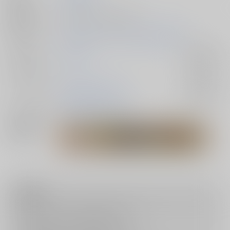
種別/サイズ
同人誌 - 小説/ 文庫 308p
初出イベント
2026/07/05 凪いでゆれる風車 星願2026
ジャンル/
鬼滅の刃
入荷アラート
サブジャンル
カップリング
冨岡義勇×不死川実弥
入荷アラート
メインキャラ
冨岡義勇
不死川実弥
関連特集
注意事項
キャンセルについては
こちら
をご覧下さい。
返品については
こちら
をご覧下さい。