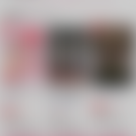
サンプル
サンプル
サンプル
作品詳細
作品詳細
作品詳細
関連商品(カップリング)
ふたりしずか
ふたつかわ
1,965
円
専売
（税込）
鬼滅の刃
冨岡義勇×不死川実弥
サンプル
カート
ラブホですることとい
大正イチャイチャ噂
そうやっていつも
結わえて恋
卯の花腐し
ひねもすのたり５
ったらさ
話 白ひ霧の本陣
ひよこスクリーム
点々
Cygne
GAMMAEDGE
D-farm
風まかせ倶楽部
944
円
専売
（税込）
472
787
3,615
858
1,572
円
円
円
円
円
専売
（税込）
（税込）
（税込）
（税込）
（税込）
鬼滅の刃
不死川実弥×冨岡義勇
不死川実弥×冨岡義勇
不死川実弥×冨岡義勇
鬼滅の刃
鬼滅の刃
冨岡義勇×不死川実弥
冨岡義勇×不死川実弥
冨岡義勇×不死川実弥
サンプル
サンプル
サンプル
サンプル
サンプル
サンプル