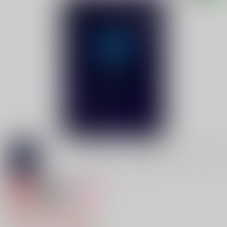
専売
18禁
女性向け
溺れる熱帯魚
2,357円（税込）