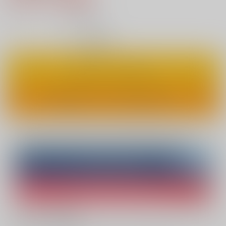
21
通販ポイント：
pt獲得
？
◯
：在庫あり
カートに入れる
ワンクリックで今すぐ買う
Overseas customers can also purchase from here
Purchase on ZenMarket
Ship internationally via RAKUFUN
What is ZenMarket
?
What is RAKUFUN
?