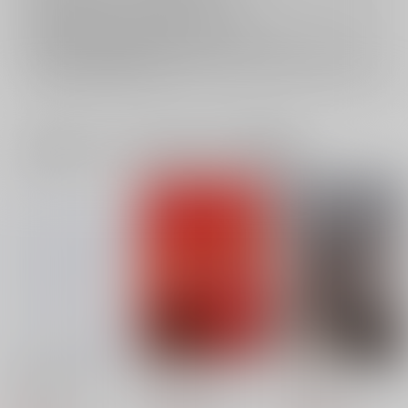
おまとめ配送については
こちら
をご覧下さい。
再販投票については
こちら
をご覧下さい。
イベント応募券付商品などをご購入の際は毎度便をご利用ください。
詳細は
こちら
をご覧ください。
一緒に買われている同人作品または類似商品
SWAP！×SWAP！2
SWAP！×SWAP！
ふたりしずか
ふたつかわ
ふたつかわ
ふたつかわ