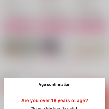
944
1,572
1,965
円
円
円
（税込）
（税込）
（税込）
冨岡義勇×不死川実弥
冨岡義勇×不死川実弥
冨岡義勇×不死川実弥
サンプル
サンプル
サンプル
作品詳細
作品詳細
作品詳細
もっと見る！
関連商品(サークル)
Age confirmation
Go to 天国ゥ！？
ねがいふたつ
異物
ふたつかわ
caromemo
カナリヤ
Are you over 18 years of age?
787
787
858
円
円
円
（税込）
（税込）
（税込）
This web site includes 18+ content.