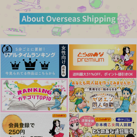
カート
カート
カート
実義昔日
コイスルマスマティッ
FICTION
クメソッド
キタルファ
dazzluminous
帆立小屋
629
629
I DETEST YOU
Sweet Hunt Trip By
円
SWAP！×SWAP！2
円
（税込）
（税込）
715
GSA!5
円
（税込）
不死川実弥×冨岡義勇
ー雫ー
不死川実弥×冨岡義勇
ふたつかわ
不死川実弥×冨岡義勇
ー雫ー
3,615
944
円
専売
円
専売
（税込）
（税込）
472
円
専売
（税込）
サンプル
サンプル
サンプル
鬼滅の刃
鬼滅の刃
鬼滅の刃
冨岡義勇×不死川実弥
冨岡義勇×不死川実弥
作品詳細
作品詳細
作品詳細
冨岡義勇×不死川実弥
サンプル
サンプル
サンプル