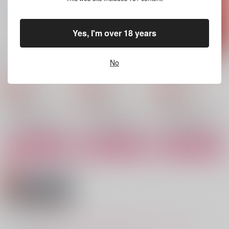
冨岡義勇×不死川実弥
不死川実弥×冨岡義勇
冨岡義勇×不死川実弥
サンプル
サンプル
サンプル
Yes, I'm over 18 years
作品詳細
作品詳細
作品詳細
SWAP！×SWAP！2
Go to 天国ゥ！？
SWAP！×SWAP！
No
ふたつかわ
ふたつかわ
ふたつかわ
944
787
1,572
円
円
専売
専売
円
専売
（税込）
（税込）
（税込）
鬼滅の刃
鬼滅の刃
鬼滅の刃
冨岡義勇×不死川実弥
冨岡義勇×不死川実弥
冨岡義勇×不死川実弥
サンプル
サンプル
サンプル
カート
カート
カート
不解夜
真夜中の正体
アムネシア
SOYANE
伝達
AO
975
1,210
1,000
円
円
円
（税込）
（税込）
（税込）
不死川実弥×冨岡義勇
不死川実弥×冨岡義勇
不死川実弥×冨岡義勇
もっと見る！