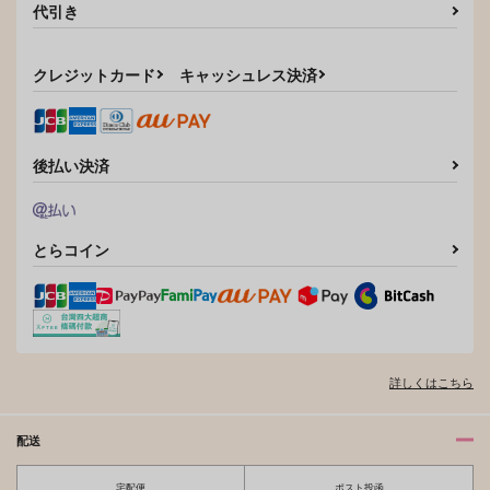
代引き
カート
カート
カート
クレジットカード
キャッシュレス決済
後払い決済
とらコイン
準備万端めしあがれっ
元彼に復縁を迫られて
いいえ 結
いる。
山わさび曹達水
おいしい惑星
K120
787
944
円
専売
円
専売
（税込）
（税込）
157
詳しくはこちら
円
専売
（税込）
スラムダンク
スラムダンク
スラムダンク
宮城リョータ×三井寿
宮城リョータ×三井寿
宮城リョータ×三井寿
配送
サンプル
サンプル
サンプル
宅配便
ポスト投函