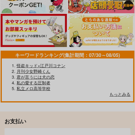
カート
カート
カート
キーワードランキング(集計期間：07/30～08/05)
怪盗キッド×江戸川コナン
オーバーフロー・エボ
恋なんかじゃない
月刊少女野崎くん
リューション
クレープタウン
君が言うには犬の恋
英雄のうた
私の愛する圧制者
2,357
円
（税込）
787
私立メロ高等学校
あとのまつり
Live beside you
円
はじめての、
（税込）
三井寿×宮城リョータ
もっとみる
宮城リョータ×三井寿
メイプル
サラユナカラジオ
赤いポスト
1,257
1,000
787
円
円
専売
専売
円
専売
（税込）
（税込）
サンプル
サンプル
（税込）
スラムダンク
スラムダンク
スラムダンク
作品詳細
作品詳細
宮城リョータ×三井寿
宮城リョータ×三井寿
宮城リョータ×三井寿
お支払い
サンプル
サンプル
サンプル