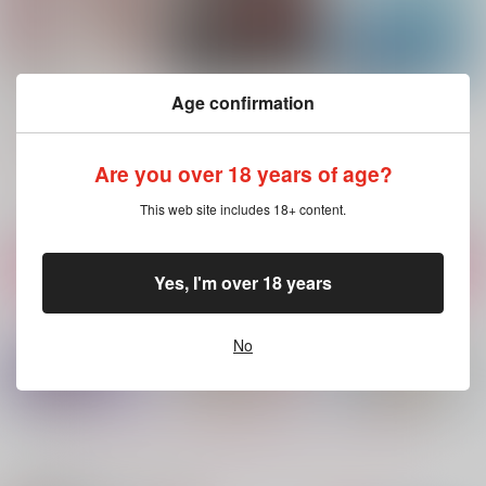
蛇と半月
Wojtek:report
あの星は死んだ
Age confirmation
Revised
Abyss Base
Abyss Base
Kinrou
787
1,415
円
円
（税込）
（税込）
1,572
Are you over 18 years of age?
円
（税込）
オクジー×バデーニ
オクジー×バデーニ
オクジー×バデーニ
This web site includes 18+ content.
サンプル
サンプル
サンプル
作品詳細
作品詳細
作品詳細
Yes, I'm over 18 years
No
もっと見る！