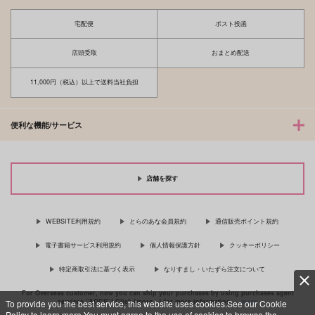
宅配便
ポスト投函
店頭受取
おまとめ配送
11,000円（税込）以上で送料当社負担
便利な機能/サービス
店舗を探す
WEBSITE利用規約
とらのあな会員規約
通信販売ポイント規約
電子書籍サービス利用規約
個人情報保護方針
クッキーポリシー
特定商取引法に基づく表示
なりすまし・いたずら注文について
For Overseas customer, now you can ship your purchases by using purchases agent
services “AOCS”! Click {more…} for more information …
more
To provide you the best service, this website uses cookies.See our Cookie
Policy to learn more.You must agree to the use of cookies to browse the