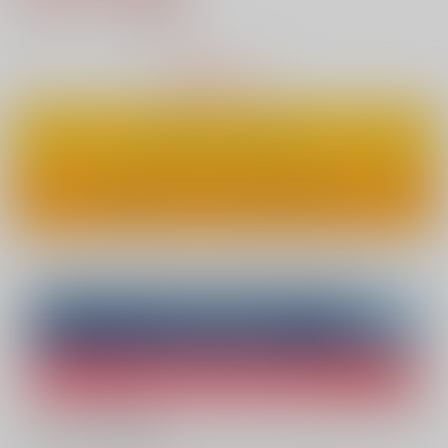
13
通販ポイント：
pt獲得
？
△
：在庫残りわずか
カートに入れる
ワンクリックで今すぐ買う
Overseas customers can also purchase from here
Purchase on ZenMarket
Ship internationally via RAKUFUN
What is ZenMarket
?
What is RAKUFUN
?