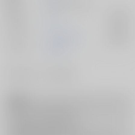
種別/サイズ
同人誌 - 小説/ 文庫 262p
ジャンル/
怪獣8号
入荷アラート
サブジャンル
カップリング
保科宗四郎×女夢主
入荷アラート
メインキャラ
保科宗四郎
#
#
ラブストーリー
ハッピーエンド
注意事項
キャンセルについては
こちら
をご覧下さい。
返品については
こちら
をご覧下さい。
おまとめ配送については
こちら
をご覧下さい。
再販投票については
こちら
をご覧下さい。