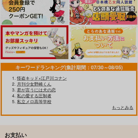
作品詳細
作品詳細
作品詳細
キーワードランキング(集計期間：07/30～08/05)
怪盗キッド×江戸川コナン
月刊少女野崎くん
君が言うには犬の恋
おせえよ群青
アンビバレント コン
ビターチョコレート
私の愛する圧制者
ティニュー
第０部隊
I am...
私立メロ高等学校
ねごとlab
もっとみる
2,829
660
円
円
（税込）
（税込）
726
円
（税込）
保科宗四郎×鳴海弦
鳴海弦×保科宗四郎
鳴海弦×保科宗四郎
サンプル
サンプル
サンプル
お支払い