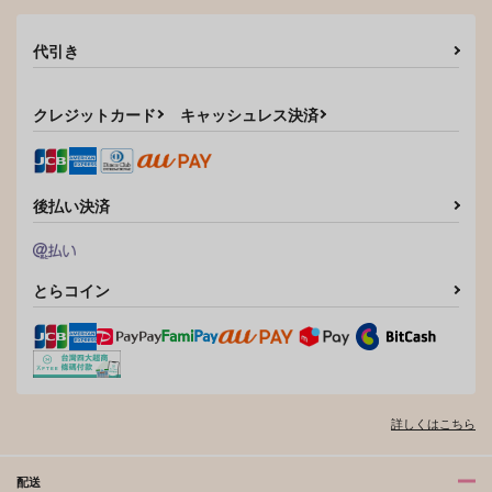
作品詳細
作品詳細
作品詳細
代引き
クレジットカード
キャッシュレス決済
後払い決済
とらコイン
まわり道で見つけた二
ラキスケ警報発令
○○しないと出られな
人だけの花
中！？
い部屋
Head over Heels
jorkbox
ななかま堂
519
787
450
円
円
円
（税込）
（税込）
（税込）
鳴海弦×保科宗四郎
保科宗四郎×日比野カフカ
保科宗四郎×日比野カフカ
詳しくはこちら
サンプル
サンプル
サンプル
配送
作品詳細
作品詳細
作品詳細