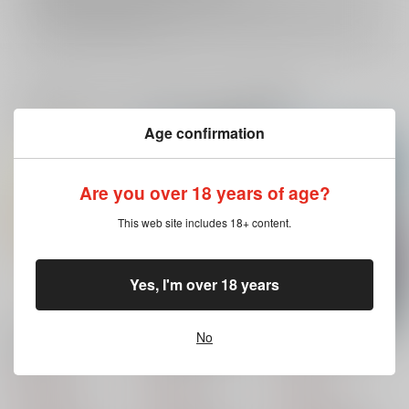
イベント応募券付商品などをご購入の際は毎度便をご利用ください。
詳細は
こちら
をご覧ください。
一緒に買われている同人作品または類似商品
Age confirmation
Are you over 18 years of age?
This web site includes 18+ content.
Yes, I'm over 18 years
もう一度、その声で名
この恋、はじめてええ
この恋、はじめてええ
No
前を呼んで
ですか？告白編
ですか？
もちまる工房
水溶性
水溶性
1,100
275
550
円
円
円
（税込）
（税込）
（税込）