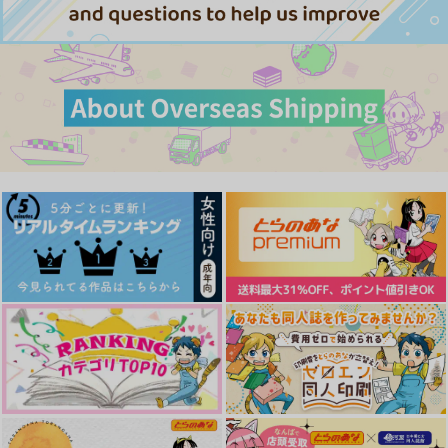
サンプル
サンプル
サンプル
作品詳細
作品詳細
作品詳細
逃げる気ないなら、そ
境越 前編
マルベリーを口にして
れって恋じゃん
vanitas
vivi℃
EGOIST-HONEY
1,100
858
円
円
（税込）
（税込）
770
円
（税込）
保科宗四郎×鳴海弦
保科宗四郎×日比野カフカ
鳴海弦×保科宗四郎
サンプル
サンプル
サンプル