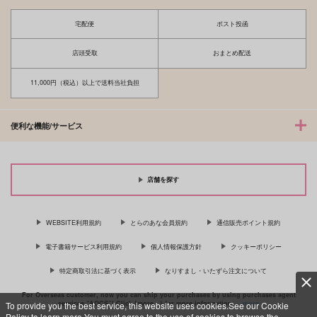
宅配便
ポスト投函
店頭受取
おまとめ配送
11,000円（税込）以上で送料当社負担
便利な機能/サービス
店舗を探す
夜明け前がいちばん暗
薄明
排反
い
vivi℃
SheepSong
夏日
1,001
692
WEBSITE利用規約
とらのあな会員規約
通信販売ポイント規約
円
円
（税込）
（税込）
990
円
（税込）
保科宗四郎×日比野カフカ
鳴海弦×保科宗四郎
電子書籍サービス利用規約
個人情報保護方針
クッキーポリシー
鳴海弦×保科宗四郎
特定商取引法に基づく表示
なりすまし・いたずら注文について
サンプル
サンプル
サンプル
For Overseas customer, now you can ship your purchases by using purchases agent
作品詳細
作品詳細
作品詳細
services “AOCS”! Click {more…} for more information …
more
To provide you the best service, this website uses cookies.See our Cookie
Policy to learn more.You must agree to the use of cookies to browse the