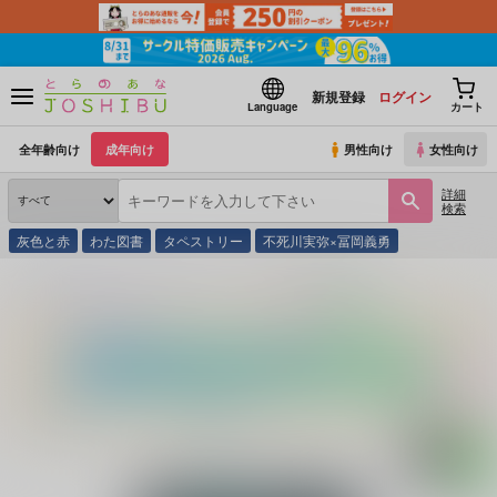
新規登録
ログイン
Language
カート
全年齢向け
成年向け
男性向け
女性向け
詳細
検索
灰色と赤
わた図書
タペストリー
不死川実弥×冨岡義勇
とらのあな通販
同人誌
ゆめみぐさ。
君の声で名前を呼んで