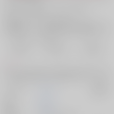
お支払い金額：
1,430円
+
送料+サービス料・手数料
?
お支払時期についてはこちらをご覧ください
?
店舗在庫
欲しいものリストに追加
おまとめ目安と発送目安
?
毎度便
定期便（週1)
定期便（月2)
2026/08/11から
2026/08/12から
2026/08/20から
5日以内に発送
10日以内に発送
14日以内に発送
コメント
名前も知らなかった彼と出会って恋に落ちる話。本編+書き下ろしのR18
シーンを含む後日談(約1万5千字)。文庫/本文258ページ/ブックカバー付
サークル名
ゆめみぐさ。
入荷アラート
作家
このは
発行日
2026/06/01