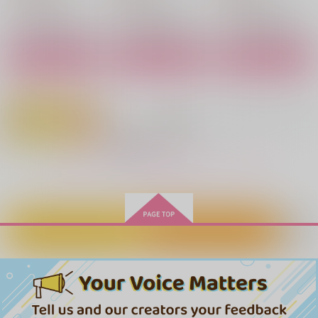
天鬼×摂津のきり丸
鳴海弦×保科宗四郎
鳴海弦×保科宗四郎
サンプル
サンプル
サンプル
作品詳細
作品詳細
作品詳細
もっと見る！
カートに入れる
ワンクリック購入
この恋は、非公開。
目一杯君を想う
おこた隠れ
EGOIST-HONEY
VIVAロンリー!!
I am...
1,415
330
629
円
円
円
（税込）
（税込）
（税込）
鳴海弦×保科宗四郎
保科宗四郎×鳴海弦
鳴海弦×保科宗四郎