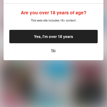
作品詳細
作品詳細
作品詳細
Are you over 18 years of age?
This web site includes 18+ content.
Yes, I'm over 18 years
もっと見る！
No
関連商品(カップリング)
モンジピンチユニバー
とくべつ。
勝っても負けても！
ス
焼物文庫
想いり夜鷹
シダス
1,887
660
円
円
（税込）
（税込）
787
円
（税込）
食満留三郎×潮江文次郎
食満留三郎×潮江文次郎
食満留三郎×潮江文次郎
サンプル
サンプル
サンプル
作品詳細
作品詳細
作品詳細