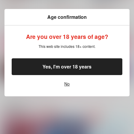
aug18
ウソノス
monocycle
1,100
1,144
円
円
（税込）
（税込）
1,100
円
Age confirmation
（税込）
ヴォックス×アラスター
ヴォックス×アラスター
ヴォックス×アラスター
サンプル
サンプル
サンプル
Are you over 18 years of age?
作品詳細
作品詳細
作品詳細
This web site includes 18+ content.
Yes, I'm over 18 years
No
もっと見る！
関連商品(カップリング)
NOT FOUND MEMOR
双子のテレビ頭に愛さ
エンデュランスゲーム
Y
れて体がいくつあって
わたげのお宿
も足りない件について