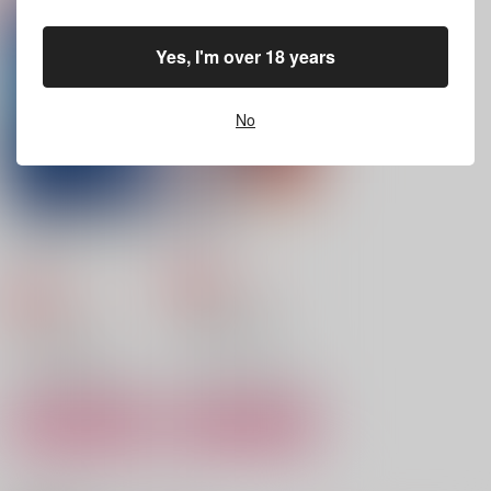
それが愛じゃなくても
エゴイスティック・マ
適正飲酒のすすめ
リッジ
takanagohan
KIMI
Yes, I'm over 18 years
Lincoln
1,100
1,572
円
円
（税込）
（税込）
1,572
円
（税込）
潔世一×カイザー
カイザー×潔世一
カイザー×潔世一
No
サンプル
サンプル
サンプル
作品詳細
作品詳細
作品詳細
この頃あなたの夢ばか
SWEET.
り見る
ヨスミ
ヨスミ
660
円
専売
（税込）
825
円
専売
（税込）
ブルーロック
ブルーロック
凪誠士郎×御影玲王
カイザー×潔世一
サンプル
サンプル
カート
カート
あいのよすが
【通常版】ネバーエン
kiiscollect3