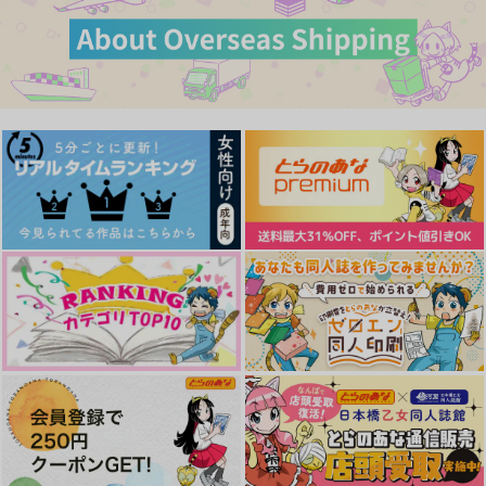
944
1,485
円
円
（税込）
（税込）
カイザー×潔世一
カイザー×潔世一
カイザー×潔世一
サンプル
サンプル
サンプル
作品詳細
作品詳細
作品詳細
【ポストカード付】忘
適正飲酒のすすめ
LINK＆CHAIN
却に咲く花【上】
KIMI
Nachtmusik
よもぎ餅
1,572
6,129
円
専売
円
専売
（税込）
（税込）
787
円
専売
（税込）
ブルーロック
ブルーロック
ブルーロック
カイザー×潔世一
カイザー×潔世一
23:45
幸
カイザー×潔世一
虜
夜明けとヴェール
おもちゃばこ
おもちゃばこ
サンプル
サンプル
サンプル
787
944
472
円
円
円
（税込）
（税込）
（税込）
カート
カート
カート