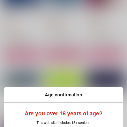
この頃あなたの夢ばか
ラピスラズリの愛
やめんなよ
り見る
夢幻の結び
dazzmel
ヨスミ
1,257
1,037
円
円
（税込）
（税込）
825
円
（税込）
カイザー×潔世一
カイザー×潔世一
カイザー×潔世一
サンプル
サンプル
サンプル
作品詳細
作品詳細
作品詳細
Age confirmation
もっと見る！
Are you over 18 years of age?
関連商品(サークル)
This web site includes 18+ content.