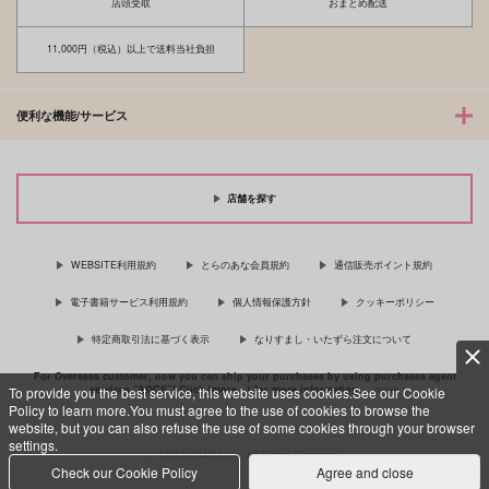
店頭受取
おまとめ配送
11,000円（税込）以上で送料当社負担
便利な機能/サービス
店舗を探す
WEBSITE利用規約
とらのあな会員規約
通信販売ポイント規約
電子書籍サービス利用規約
個人情報保護方針
クッキーポリシー
特定商取引法に基づく表示
なりすまし・いたずら注文について
For Overseas customer, now you can ship your purchases by using purchases agent
services “AOCS”! Click {more…} for more information …
more
To provide you the best service, this website uses cookies.See our Cookie
Policy to learn more.You must agree to the use of cookies to browse the
website, but you can also refuse the use of some cookies through your browser
settings.
c TORANOANA Inc, All Rights Reserved.
Check our Cookie Policy
Agree and close