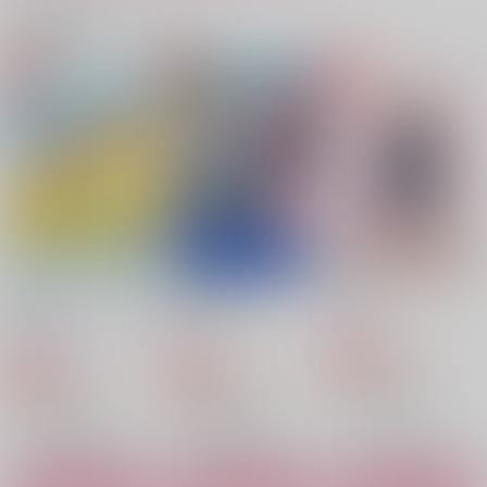
ド
エレクトロックス
RoLOCK
関連商品(カップリング)
キャラメルスカッチ
944
3,929
円
円
（税込）
（税込）
5,500
円
（税込）
カイザー×潔世一
カイザー×潔世一
カイザー×潔世一
サンプル
サンプル
サンプル
作品詳細
作品詳細
作品詳細
王座の果てで、お前を
ぐぐぐっと詰。-
初恋
奪う
Extra2-
甘味どろっぷ
第三海水工房
gggっと
787
円
専売
（税込）
550
3,144
円
円
専売
専売
（税込）
（税込）
ブルーロック
ブルーロック
ブルーロック
カイザー×潔世一
カイザー×潔世一
カイザー×潔世一
サンプル
サンプル
サンプル
KIISLOG
sweet panic
LoseGrip