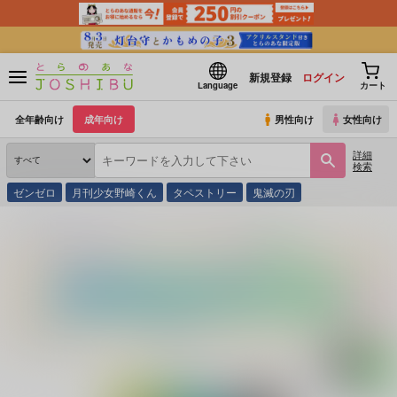
新規登録
ログイン
Language
カート
全年齢向け
成年向け
男性向け
女性向け
詳細
検索
ゼンゼロ
月刊少女野崎くん
タペストリー
鬼滅の刃
とらのあな通販
同人誌
ヨスミ
ちょっとだけ、ダーリン