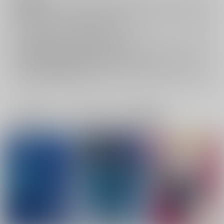
キャンセルについては
こちら
をご覧下さい。
返品については
こちら
をご覧下さい。
おまとめ配送については
こちら
をご覧下さい。
再販投票については
こちら
をご覧下さい。
イベント応募券付商品などをご購入の際は毎度便をご利用ください。
詳細は
こちら
をご覧ください。
一緒に買われている同人作品または類似商品