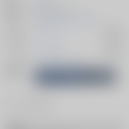
種別/サイズ
同人誌 - 小説/ Ｂ６ 46p
初出イベント
2026/05/06 超青春エゴイズム 2026
ジャンル/
ブルーロック
入荷アラート
サブジャンル
カップリング
カイザー×潔世一
入荷アラート
メインキャラ
ミヒャエル・カイザー
潔世一
関連特集
#
#
BL
ハッピーエンド
注意事項