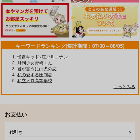
カイザー×潔世一
カイザー×潔世一
カイザー×潔世一
サンプル
サンプル
サンプル
作品詳細
作品詳細
作品詳細
キーワードランキング(集計期間：07/30～08/05)
怪盗キッド×江戸川コナン
月刊少女野崎くん
君が言うには犬の恋
私の愛する圧制者
私立メロ高等学校
彼が愛した魂が眠るま
灼かれてしまえ
もっとみる
で
エレクトロップ
さらば！
944
円
専売
（税込）
1,415
円
専売
（税込）
ブルーロック
KATAKAGO
星屑拾い
ブルーロック
カイザー×潔世一
お支払い
アイツの背番号
晦
カイザー×潔世一
3,144
707
円
円
（税込）
（税込）
サンプル
サンプル
カイザー×潔世一
カイザー×潔世一
代引き
カート
カート