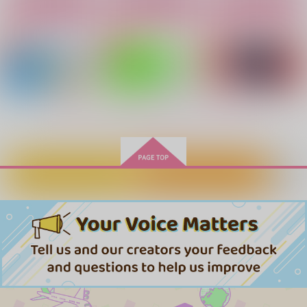
SODA FURO
miao
RoLOCK
カート
カート
カート
1,572
944
629
円
円
円
（税込）
（税込）
（税込）
カイザー×潔世一
カイザー×潔世一
カイザー×潔世一
サンプル
サンプル
サンプル
作品詳細
作品詳細
作品詳細
もっと見る！
カートに入れる
ワンクリック購入
光と花の投影
ねこ初恋まっしぐら
酒は飲んでも？
ルイセナイト
キャラメルスカッチ
CiderBoy
1,887
1,572
787
円
円
専売
専売
円
専売
（税込）
（税込）
（税込）
ブルーロック
ブルーロック
ブルーロック
カイザー×潔世一
カイザー×潔世一
カイザー×潔世一
シーサイド・シークレ
CHAIN
カイ潔はちょっとヤバ
ット
サンプル
サンプル
サンプル
すぎじゃない!?
Nachtmusik
dazzmel
Limerence
3,929
カート
カート
カート
円
（税込）