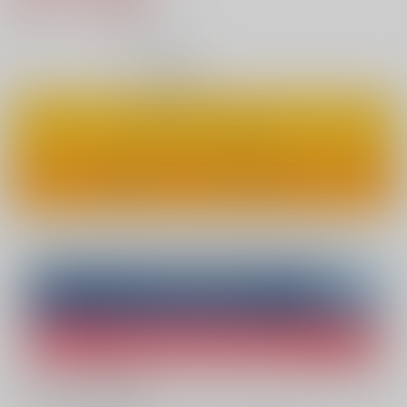
6
通販ポイント：
pt獲得
？
◯
：在庫あり
カートに入れる
ワンクリックで今すぐ買う
Overseas customers can also purchase from here
Purchase on ZenMarket
Ship internationally via RAKUFUN
What is ZenMarket
?
What is RAKUFUN
?