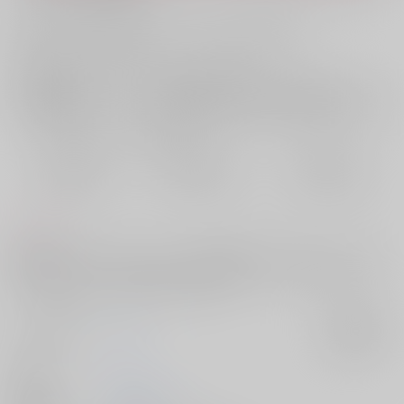
お支払い金額：
660円
+
送料+サービス料・手数料
?
お支払時期についてはこちらをご覧ください
?
店舗在庫
欲しいものリストに追加
おまとめ目安と発送目安
?
毎度便
定期便（週1)
定期便（月2)
2026/08/08から
2026/08/12から
2026/08/20から
5日以内に発送
10日以内に発送
14日以内に発送
コメント
高校卒業後にバスタード・ミュンヘンに入団したての世一が、クラブの
方針により、ＳＮＳ広報活動のため動画撮影をしながら三日間カイザー
と二人で住む話。ハッピーエンドです。
サークル名
ヨスミ
入荷アラート
作家
ワ
発行日
2026/05/06